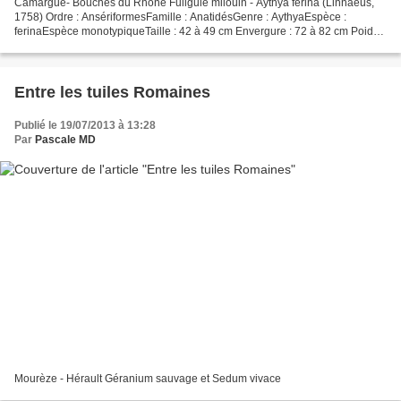
Camargue- Bouches du Rhône Fuligule milouin - Aythya ferina (Linnaeus,
1758) Ordre : AnsériformesFamille : AnatidésGenre : AythyaEspèce :
ferinaEspèce monotypiqueTaille : 42 à 49 cm Envergure : 72 à 82 cm Poids :
700 à 1100 gLongévité : 10 ans
Entre les tuiles Romaines
Publié le 19/07/2013 à 13:28
Par
Pascale MD
Mourèze - Hérault Géranium sauvage et Sedum vivace