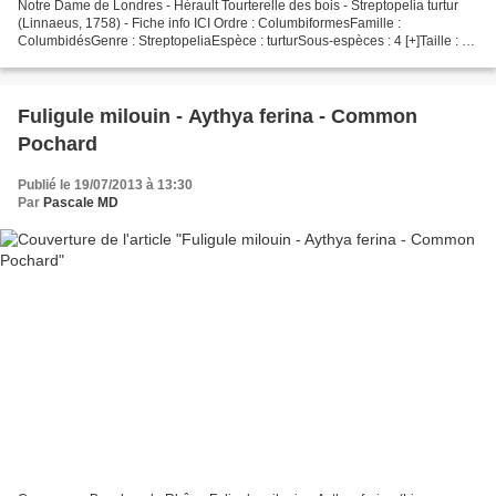
Notre Dame de Londres - Hérault Tourterelle des bois - Streptopelia turtur
(Linnaeus, 1758) - Fiche info ICI Ordre : ColumbiformesFamille :
ColumbidésGenre : StreptopeliaEspèce : turturSous-espèces : 4 [+]Taille : 26
à 28 cm Envergure : 47 à 53 cm Poids...
Fuligule milouin - Aythya ferina - Common
Pochard
Publié le 19/07/2013 à 13:30
Par
Pascale MD