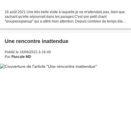
16 août 2021 Une très belle visite à laquelle je ne m'attendais pas, bien que
sachant qu'elle séjournait dans les parages.C'est son petit chant
"woupwoupwoup" qui a attiré mon attention. Depuis combien de temps était-
elle là ?Heureusement, hier soir,...
Une rencontre inattendue
Publié le 16/06/2021 à 16:40
Par
Pascale MD