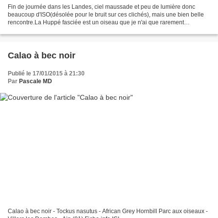
Fin de journée dans les Landes, ciel maussade et peu de lumière donc
beaucoup d'ISO(désolée pour le bruit sur ces clichés), mais une bien belle
rencontre.La Huppé fasciée est un oiseau que je n'ai que rarement
photographié, alors c'est toujours un bonheur.Elles...
Calao à bec noir
Publié le 17/01/2015 à 21:30
Par
Pascale MD
Calao à bec noir - Tockus nasutus - African Grey Hornbill Parc aux oiseaux -