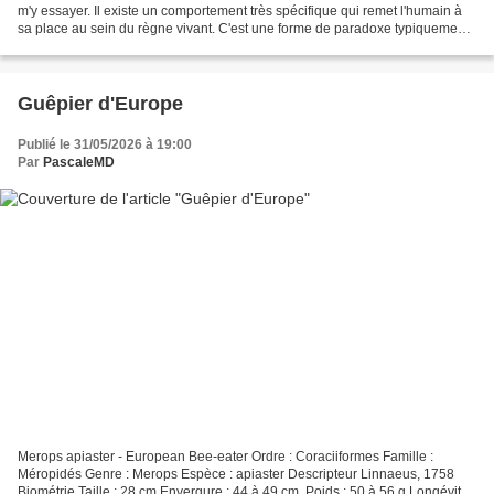
m'y essayer. Il existe un comportement très spécifique qui remet l'humain à
sa place au sein du règne vivant. C'est une forme de paradoxe typiquement
humain : nous sommes...
Guêpier d'Europe
Publié le 31/05/2026 à 19:00
Par
PascaleMD
Merops apiaster - European Bee-eater Ordre : Coraciiformes Famille :
Méropidés Genre : Merops Espèce : apiaster Descripteur Linnaeus, 1758
Biométrie Taille : 28 cm Envergure : 44 à 49 cm. Poids : 50 à 56 g Longévité :