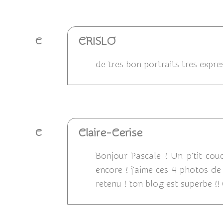
Répondre
CRISLO
C
de tres bon portraits tres expres
Répondre
Claire-Cerise
C
Bonjour Pascale ! Un p'tit cou
encore ! j'aime ces 4 photos de 
retenu ! ton blog est superbe !!
Répondre