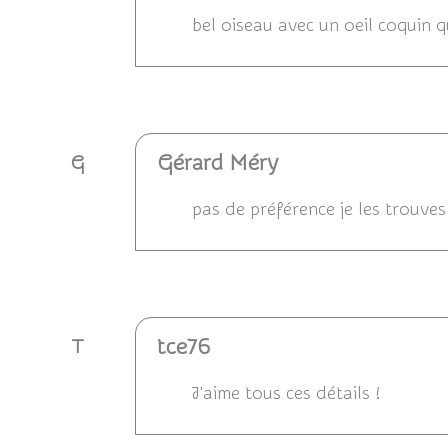
bel oiseau avec un oeil coquin q
Répondre
Gérard Méry
G
pas de préférence je les trouves
Répondre
tce76
T
J'aime tous ces détails !