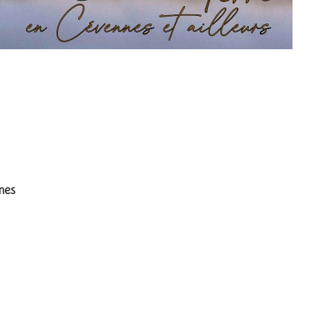
s
mes