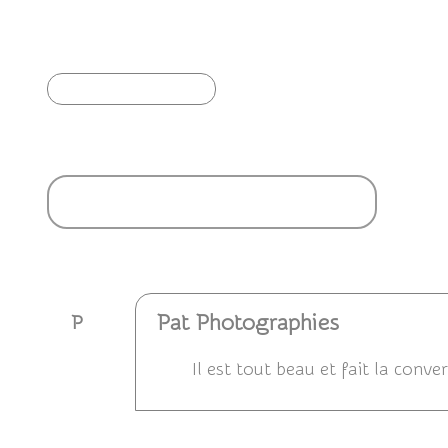
Perroquet jaco ou gris du Gabon (Psittacus
erithacus)
Article précédent
Ajouter un commentaire
Pat Photographies
P
Il est tout beau et fait la conve
Répondre