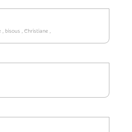
3 14:54
, bisous , Christiane ,
06/06/2013 14:41
013 14:10