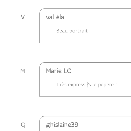
val èla
V
Beau portrait
Répondre
Marie LC
M
Très expressifs le pépère !
Répondre
ghislaine39
G