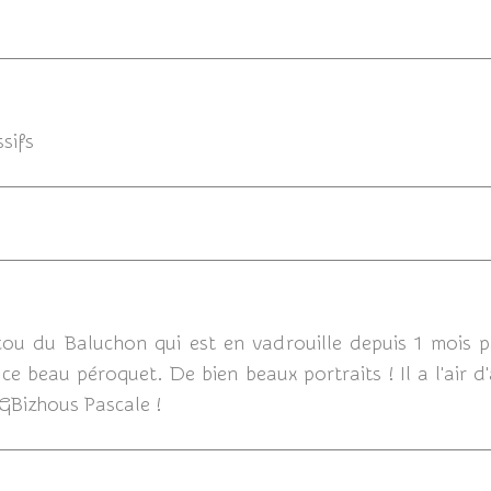
06/06/2
sifs
cou du Baluchon qui est en vadrouille depuis 1 mois 
ce beau péroquet. De bien beaux portraits ! Il a l'air d
 GBizhous Pascale !