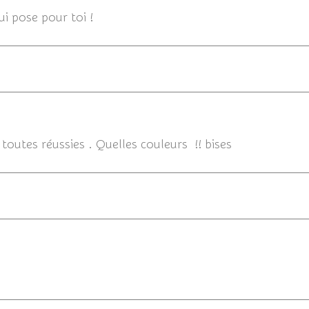
ui pose pour toi !
0
 toutes réussies . Quelles couleurs !! bises
06/06/2013