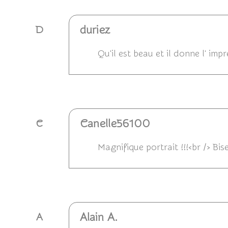
duriez
D
Qu'il est beau et il donne l' imp
Répondre
Canelle56100
C
Magnifique portrait !!!<br /> Bis
Répondre
Alain A.
A