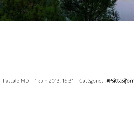
Amazone à ailes orange
-
-
r Pascale MD
1 Juin 2013, 16:31
Catégories :
#Psittasifor