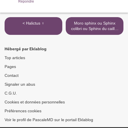
Répondre
< Halictus ♀
Moro sphinx ou Sphinx
colibri ou Sphinx du caille-
lait (Macroglossum
stellatarum) - Sphingidae >
Hébergé par Eklablog
Top articles
Pages
Contact
Signaler un abus
C.G.U.
Cookies et données personnelles
Préférences cookies
Voir le profil de PascaleMD sur le portail Eklablog