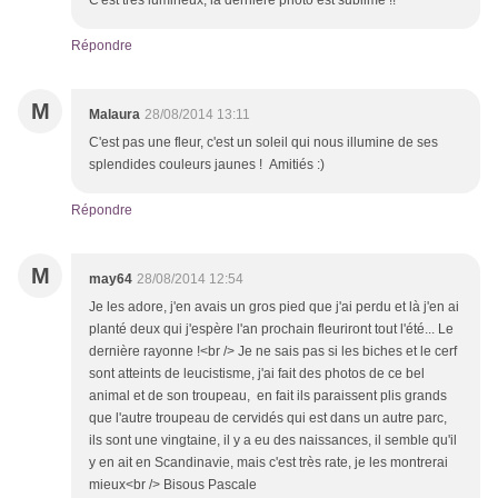
C'est très lumineux, la dernière photo est sublime !!
Répondre
M
Malaura
28/08/2014 13:11
C'est pas une fleur, c'est un soleil qui nous illumine de ses
splendides couleurs jaunes ! Amitiés :)
Répondre
M
may64
28/08/2014 12:54
Je les adore, j'en avais un gros pied que j'ai perdu et là j'en ai
planté deux qui j'espère l'an prochain fleuriront tout l'été... Le
dernière rayonne !<br /> Je ne sais pas si les biches et le cerf
sont atteints de leucistisme, j'ai fait des photos de ce bel
animal et de son troupeau, en fait ils paraissent plis grands
que l'autre troupeau de cervidés qui est dans un autre parc,
ils sont une vingtaine, il y a eu des naissances, il semble qu'il
y en ait en Scandinavie, mais c'est très rate, je les montrerai
mieux<br /> Bisous Pascale