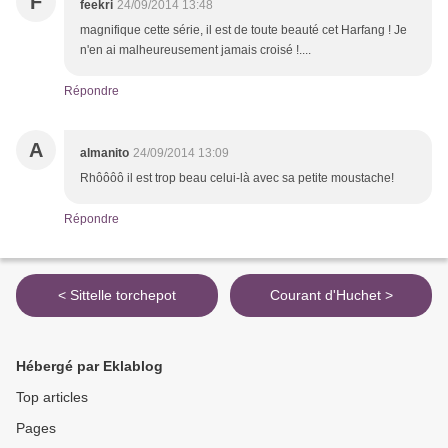
F
feekri
24/09/2014 13:48
magnifique cette série, il est de toute beauté cet Harfang ! Je
n'en ai malheureusement jamais croisé !....
Répondre
A
almanito
24/09/2014 13:09
Rhôôôô il est trop beau celui-là avec sa petite moustache!
Répondre
< Sittelle torchepot
Courant d'Huchet >
Hébergé par Eklablog
Top articles
Pages