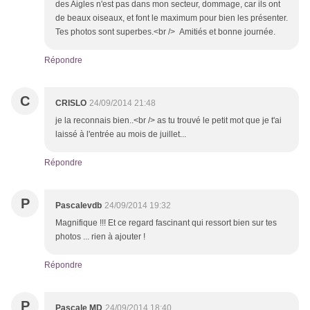
des Aigles n'est pas dans mon secteur, dommage, car ils ont
de beaux oiseaux, et font le maximum pour bien les présenter.
Tes photos sont superbes.<br /> Amitiés et bonne journée.
Répondre
C
CRISLO
24/09/2014 21:48
je la reconnais bien..<br /> as tu trouvé le petit mot que je t'ai
laissé à l'entrée au mois de juillet...
Répondre
P
Pascalevdb
24/09/2014 19:32
Magnifique !!! Et ce regard fascinant qui ressort bien sur tes
photos ... rien à ajouter !
Répondre
P
Pascale MD
24/09/2014 18:40