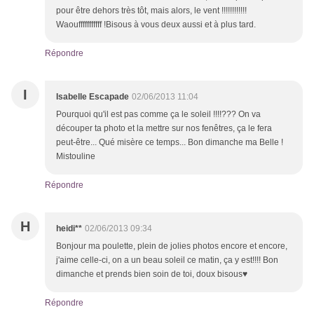
pour être dehors très tôt, mais alors, le vent !!!!!!!!!!!!
Waoufffffffffff !Bisous à vous deux aussi et à plus tard.
Répondre
I
Isabelle Escapade
02/06/2013 11:04
Pourquoi qu'il est pas comme ça le soleil !!!!??? On va
découper ta photo et la mettre sur nos fenêtres, ça le fera
peut-être... Qué misère ce temps... Bon dimanche ma Belle !
Mistouline
Répondre
H
heidi**
02/06/2013 09:34
Bonjour ma poulette, plein de jolies photos encore et encore,
j'aime celle-ci, on a un beau soleil ce matin, ça y est!!!! Bon
dimanche et prends bien soin de toi, doux bisous♥
Répondre