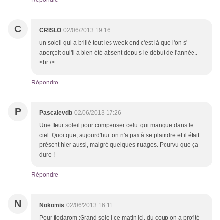
Répondre
C
CRISLO
02/06/2013 19:16
un soleil qui a brillé tout les week end c'est là que l'on s'
aperçoit qui'il a bien été absent depuis le début de l'année..
<br />
Répondre
P
Pascalevdb
02/06/2013 17:26
Une fleur soleil pour compenser celui qui manque dans le
ciel. Quoi que, aujourd'hui, on n'a pas à se plaindre et il était
présent hier aussi, malgré quelques nuages. Pourvu que ça
dure !
Répondre
N
Nokomis
02/06/2013 16:11
Pour flodarom :Grand soleil ce matin ici, du coup on a profité