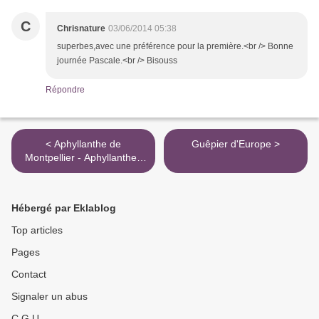
C
Chrisnature
03/06/2014 05:38
superbes,avec une préférence pour la première.<br /> Bonne
journée Pascale.<br /> Bisouss
Répondre
< Aphyllanthe de
Guêpier d'Europe >
Montpellier - Aphyllanthes
monspeliensis
Hébergé par Eklablog
Top articles
Pages
Contact
Signaler un abus
C.G.U.