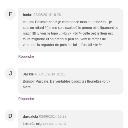
F
feekri
03/06/2014 18:26
coucou Pascale,<br /> je commence mon tour chez toi , je
suis en retard ! ( je me suis explosé le genou et le ligament ce
matin !!!! tu vois le topo ....<br /> <br /> cette petite fleur est
toute mignone et on prend si peu souvent le temps de
vraiment la regarder de près ! et toi tu l'as fait <br />
Répondre
J
Jackie F
03/06/2014 18:21
Bonsoir Pascale. De véritables bijoux tes fleurettes<br />
Merci
Répondre
D
durgalola
03/06/2014 16:38
très très mignonnes ... merci