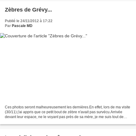
Zèbres de Grévy...
Publié le 24/11/2012 à 17:22
Par
Pascale MD
Ces photos seront malheureusement les dernières.En effet, lors de ma visite
(30/11) j'ai appris que ce petit bout de zèbre n'avait pas survécu.Arrivée
devant leur espace, ne le voyant pas près de sa mère, je me suis tout de
suite dit que quelque chose...