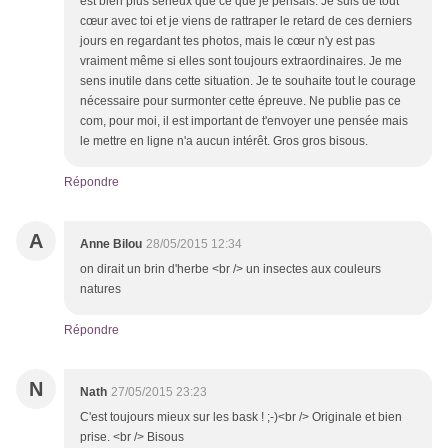
est bien plus sérieux que ce que je pensais. Je suis de tout
cœur avec toi et je viens de rattraper le retard de ces derniers
jours en regardant tes photos, mais le cœur n'y est pas
vraiment même si elles sont toujours extraordinaires. Je me
sens inutile dans cette situation. Je te souhaite tout le courage
nécessaire pour surmonter cette épreuve. Ne publie pas ce
com, pour moi, il est important de t'envoyer une pensée mais
le mettre en ligne n'a aucun intérêt. Gros gros bisous.
Répondre
A
Anne Bilou
28/05/2015 12:34
on dirait un brin d'herbe <br /> un insectes aux couleurs
natures
Répondre
N
Nath
27/05/2015 23:23
C'est toujours mieux sur les bask ! ;-)<br /> Originale et bien
prise. <br /> Bisous