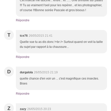
Cet insecte me fascine... entre... et ...... Une brindille sur pattes
!!! Tu as vraiment l'oeil pour les repérer... et les photographier,
of course !!!Bonne soirée Pascale et gros bisous !
Répondre
T
tce76
26/05/2015 21:41
Quelle vue tu as dis donc !<br /> Surtout quand on voit la taille
du sujet par rapport à ta chaussure...
Répondre
D
durgalola
26/05/2015 21:19
quelle chance d'en voir un ... c'est magnifique ces insectes.
Bises
Répondre
Z
zazy
26/05/2015 20:23