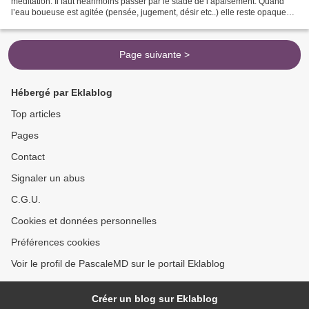
méditation. Il faut néanmoins passer par le stade de l’apaisement. Quand
l’eau boueuse est agitée (pensée, jugement, désir etc..) elle reste opaque…
sans agitation la boue se dépose...
Page suivante >
Hébergé par Eklablog
Top articles
Pages
Contact
Signaler un abus
C.G.U.
Cookies et données personnelles
Préférences cookies
Voir le profil de PascaleMD sur le portail Eklablog
Créer un blog sur Eklablog