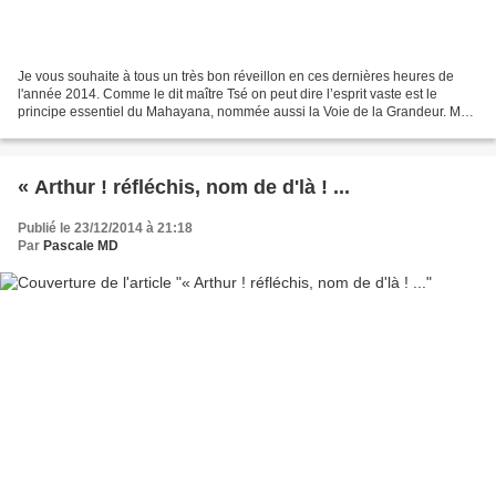
Je vous souhaite à tous un très bon réveillon en ces dernières heures de
l'année 2014. Comme le dit maître Tsé on peut dire l’esprit vaste est le
principe essentiel du Mahayana, nommée aussi la Voie de la Grandeur. Mais
ce que n’a pas compris Zem c’est...
« Arthur ! réfléchis, nom de d'là ! ...
Publié le 23/12/2014 à 21:18
Par
Pascale MD