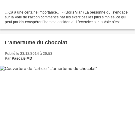
... Ça a une certaine importance… » (Boris Vian) La personne qui s’engage
sur la Voie de l’action commence par les exercices les plus simples, ce qui
peut parfois exaspérer l’homme occidental. L’exercice sur la Voie n’est
jamais assez simple. Valery écrit...
L'amertume du chocolat
Publié le 23/12/2014 à 20:53
Par
Pascale MD