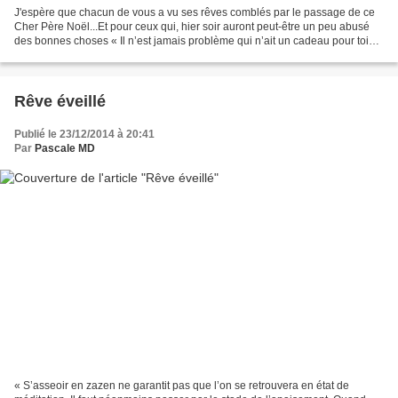
J'espère que chacun de vous a vu ses rêves comblés par le passage de ce
Cher Père Noël...Et pour ceux qui, hier soir auront peut-être un peu abusé
des bonnes choses « Il n’est jamais problème qui n’ait un cadeau pour toi
entre ses mains. Tu cherches des...
Rêve éveillé
Publié le 23/12/2014 à 20:41
Par
Pascale MD
« S’asseoir en zazen ne garantit pas que l’on se retrouvera en état de