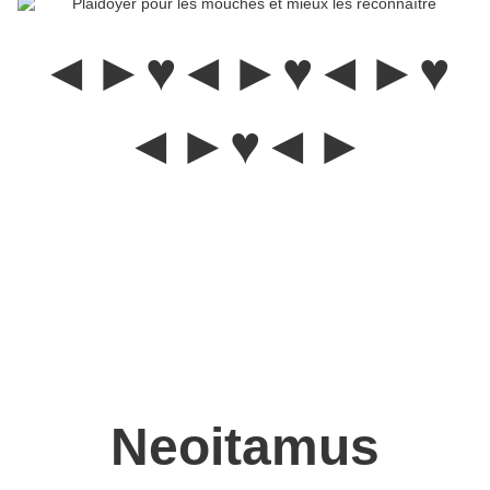
◄►♥◄►♥◄►♥
◄►♥◄►
Les Asilidae :
Elles sont une famille prédatrice. Elles constituent
un groupe homogène de prédateurs à l’état adulte, comptant
environ 7400 espèces dans le monde.
Prédateurs stricts
spécialisés dans la capture d'invertébrés, les Asilides ont des
adaptations morphologiques en lien avec cette spécialisation :
corps souvent massif à pilosité dense ; vertex enfoncé entre les
yeux composés développés ; pattes longues et épineuses
servant au maintien des proies ; appareil buccal robuste avec un
"rostre" surmonté d'un mystax, "moustache" destinée à protéger
les yeux de l'insecte des mouvements défensifs de la proie.
Neoitamus