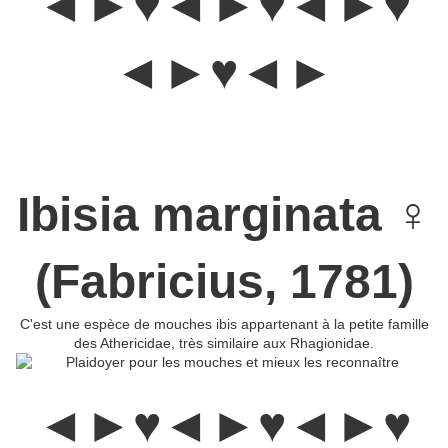
◄►♥◄►♥◄►♥
◄►♥◄►
Les Athericidae :
Elles font partie de la super-famille des
Tabanoidea.
Ce sont des Diptères torrenticoles ( vit et croît dans
les torrents) peu connus. On trouve donc peu de renseignements
à leur sujet.
Ibisia marginata ♀
(Fabricius, 1781)
C'est une espèce de mouches ibis appartenant à la petite famille
des Athericidae, très similaire aux Rhagionidae.
◄►♥◄►♥◄►♥