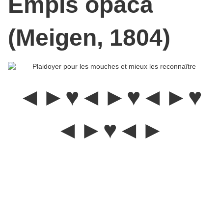
Empis opaca
(Meigen, 1804)
◄►♥◄►♥◄►♥
◄►♥◄►
Les Muscidae :
Elles forment une famille comprenant de
nombreuses espèces dont la mouche domestique.
Ce sont des
insectes qui pondent leurs oeufs sur les excréments, les
carcasses et autres matières animales ou végétales en
décomposition. Les larves vont ensuite en éclore et s'en nourrir
pour grossir et muer à plusieurs reprises. Elle passe par les
étapes d'une métamorphose complète de l'oeuf à la larve, puis