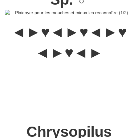
◄►♥◄►♥◄►♥
◄►♥◄►
Les Rhagionidae :
C'est
une famille d'insectes diptères
brachycères qui a été créée par Pierre André Latreille en
1802.
Les adultes se trouvent principalement dans les sous-bois
et sont considérés comme des prédateurs de petits insectes.
Certaines espèces appartenant au genre Symphoromyia sont,
cependant, hématophages (se nourrissent du sang d'animaux
vivants vertébrés). La conformation de l'appareil de perçage-
succion des rhagionidae est utilisé pour attaquer les arthropodes
(cloportes, les mille-pattes, les araignées et les scorpion...).
Chrysopilus