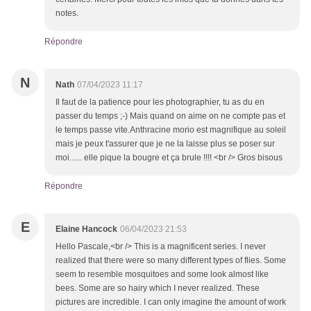
notes.
Répondre
N
Nath
07/04/2023 11:17
Il faut de la patience pour les photographier, tu as du en
passer du temps ;-) Mais quand on aime on ne compte pas et
le temps passe vite.Anthracine morio est magnifique au soleil
mais je peux t'assurer que je ne la laisse plus se poser sur
moi...... elle pique la bougre et ça brule !!!! <br /> Gros bisous
Répondre
E
Elaine Hancock
06/04/2023 21:53
Hello Pascale,<br /> This is a magnificent series. I never
realized that there were so many different types of flies. Some
seem to resemble mosquitoes and some look almost like
bees. Some are so hairy which I never realized. These
pictures are incredible. I can only imagine the amount of work