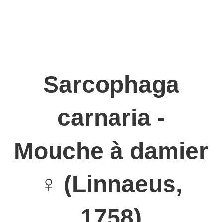
constituant ce qui s’appelle le parasitisme stationnaire. Un cas
particulier est représenté par le genre Helicobosca (ou
Eurychaeta) dont le développement larvaire a lieu dans
l’abdomen maternel jusqu’au deuxième âge ou même quand il
est nécessaire jusqu'à la nymphose (transformation d'une larve
d'insecte en nymphe).
Sarcophaga
carnaria -
Mouche à damier
♀ (Linnaeus,
1758)