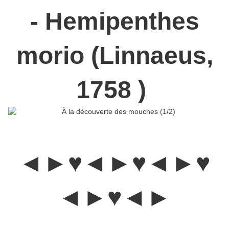
- Hemipenthes
morio (Linnaeus,
1758 )
◄►♥◄►♥◄►♥
◄►♥◄►
Les Calliphoridae :
Elles sont communément surnommées