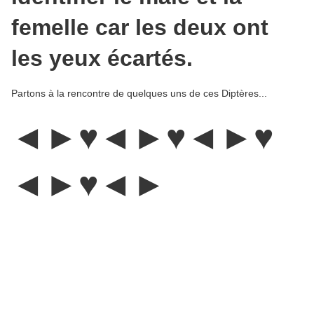
femelle car les deux ont
les yeux écartés.
Partons à la rencontre de quelques uns de ces Diptères...
◄►♥◄►♥◄►♥
◄►♥◄►
Les Anthomyiidae
: Elles
appartiennent à une famille
composée de mouches