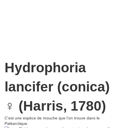
(se nourrit de matières
végétales) ou saprophages
(se nourrit de matières
putréfiées).
Hydrophoria
lancifer (conica)
♀ (Harris, 1780)
C'est une espèce de mouche que l'on trouve dans le
Paléarctique.