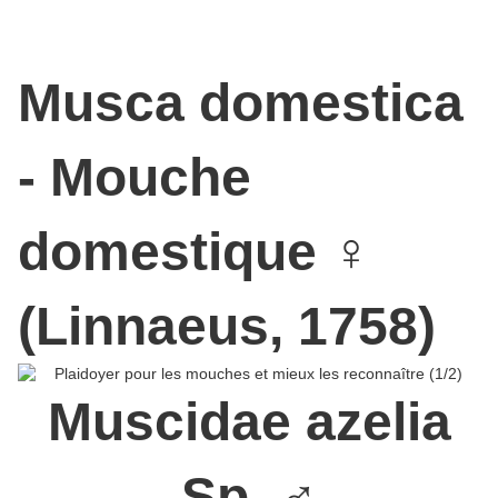
devient une pupe (stade intermédiaire entre la larve et l'imago -
nymphe - chez les diptères), et finalement se change en Imago,
qui est la mouche adulte qui vole et peut s'accoupler.
Musca domestica
- Mouche
domestique ♀
(Linnaeus, 1758)
Muscidae azelia
Sp. ♂