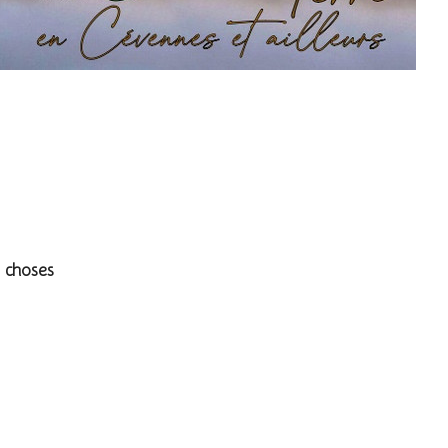
urs
 choses