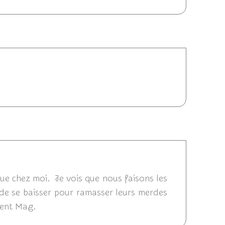
4 21:28
/12/2014 20:57
ue chez moi. Je vois que nous faisons les
de se baisser pour ramasser leurs merdes
ment Mag.