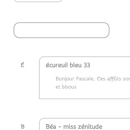
Ajouter un commentaire
écureuil bleu 33
É
Bonjour Pascale. Ces affûts son
et bisous
Répondre
Béa - miss zénitude
B