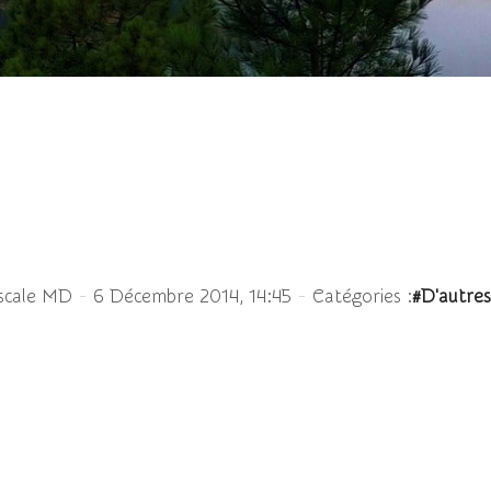
fûts flottants de chasse
-
-
scale MD
6 Décembre 2014, 14:45
Catégories :
#D'autres