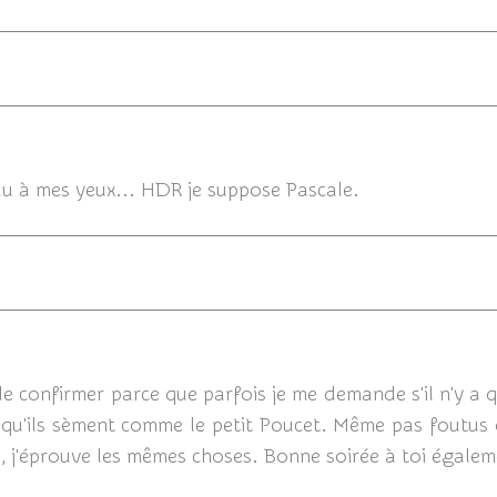
10/12/201
eau à mes yeux... HDR je suppose Pascale.
10
 confirmer parce que parfois je me demande s'il n'y a q
u'ils sèment comme le petit Poucet. Même pas foutus 
, j'éprouve les mêmes choses. Bonne soirée à toi égale