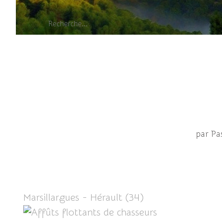
Af
par Pa
Marsillargues - Hérault (34)