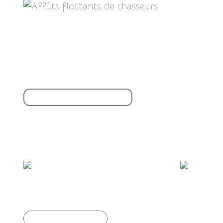
Partager cet article
S'inscrire à la newsletter
Vous aimerez aussi :
Ouvrages remarquables...
Ga
Article précédent