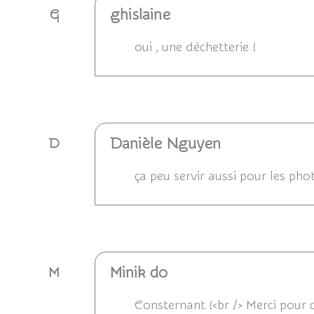
ghislaine
G
oui , une déchetterie !
Répondre
Danièle Nguyen
D
ça peu servir aussi pour les ph
Répondre
Minik do
M
Consternant !<br /> Merci pour 