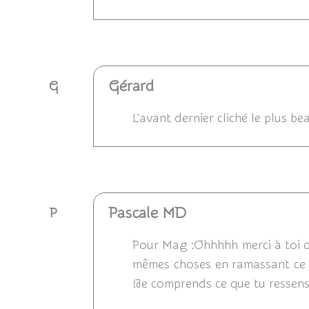
Répondre
Gérard
G
L'avant dernier cliché le plus b
Répondre
Pascale MD
P
Pour Mag :Ohhhhh merci à toi de
mêmes choses en ramassant ce q
!Je comprends ce que tu ressens