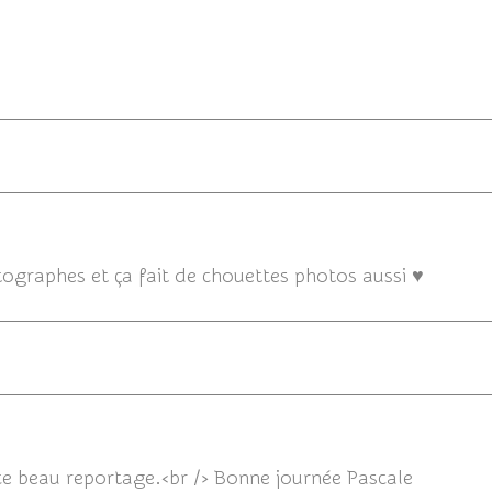
11/12/
otographes et ça fait de chouettes photos aussi ♥
11/12/2
ce beau reportage.<br /> Bonne journée Pascale