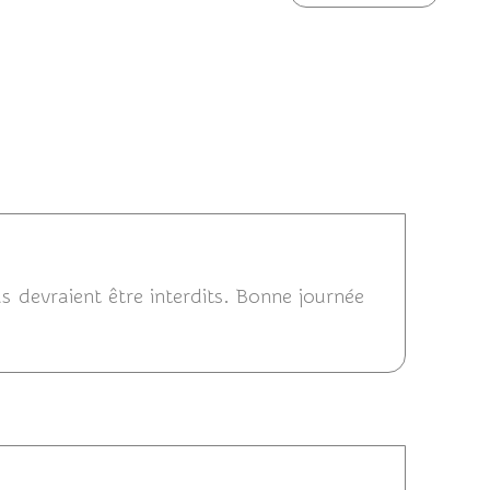
06/01/2024 08:41
ls devraient être interdits. Bonne journée
11/12/2014 14:33