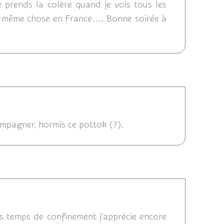
Je prends la colère quand je vois tous les
la même chose en France.... Bonne soirée à
0 15:31
ompagner, hormis ce pottok (?).
4/2020 12:23
es temps de confinement j'apprécie encore