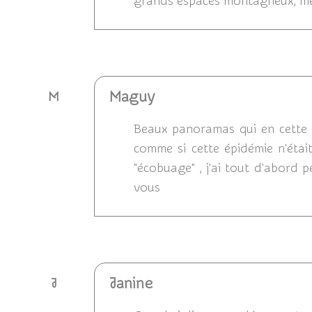
grands espaces montagneux, merc
Répondre
Maguy
M
Beaux panoramas qui en cette 
comme si cette épidémie n'étai
"écobuage" , j'ai tout d'abord p
vous
Répondre
Janine
J