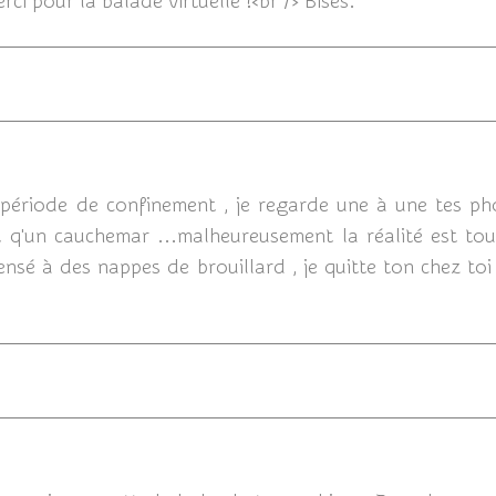
i pour la balade virtuelle !<br /> Bises.
05/04/20
période de confinement , je regarde une à une tes pho
t q'un cauchemar ...malheureusement la réalité est to
ensé à des nappes de brouillard , je quitte ton chez toi
04/04/20