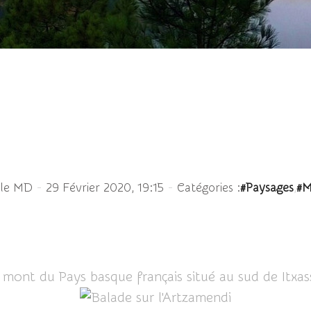
Balade sur l'Artzamendi
-
-
,
ale MD
29 Février 2020, 19:15
Catégories :
#Paysages
#M
 mont du Pays basque français situé au sud de Itxass