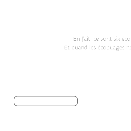
En fait, ce sont six éc
Et quand les écobuages ne 
Partager cet article
S'inscrire à la newsletter
Vous aimerez aussi :