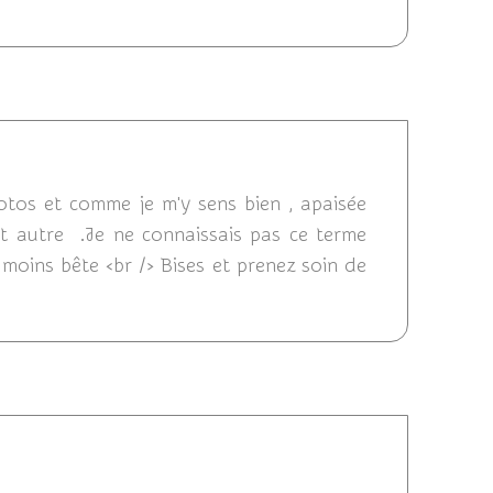
20 12:16
tos et comme je m'y sens bien , apaisée
ut autre .Je ne connaissais pas ce terme
 moins bête <br /> Bises et prenez soin de
20 21:29