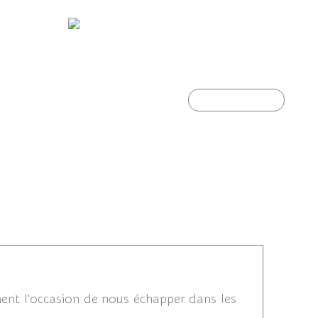
s...
L'automne s'installe...
Article suivant
/2020 17:48
ent l'occasion de nous échapper dans les