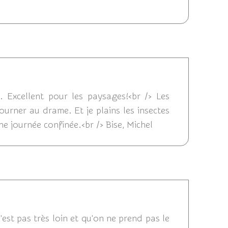
4/2020 14:40
 Excellent pour les paysages!<br /> Les
ourner au drame. Et je plains les insectes
nne journée confinée.<br /> Bise, Michel
 22:05
est pas très loin et qu'on ne prend pas le