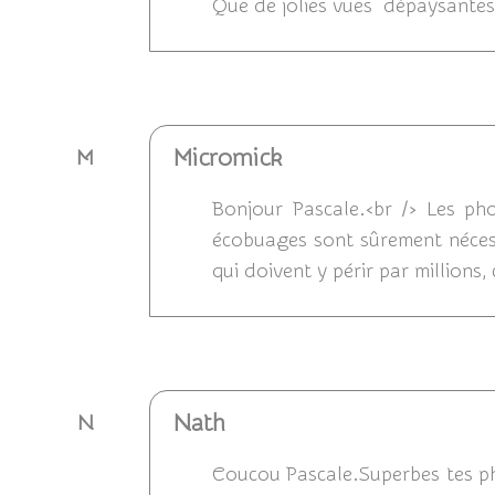
Que de jolies vues dépaysantes
Répondre
Micromick
M
Bonjour Pascale.<br /> Les ph
écobuages sont sûrement nécessa
qui doivent y périr par millions,
Répondre
Nath
N
Coucou Pascale.Superbes tes pho