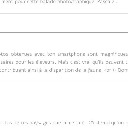
 merci pour cette balade photographique Pascale .
03/0
otos obtenues avec ton smartphone sont magnifiques.
ires pour les éleveurs. Mais c'est vrai qu'ils peuvent t
 contribuant ainsi à la disparition de la faune. <br /> Bo
02/04/2020
tos de ces paysages que jaime tant. C'est vrai qu'on n'