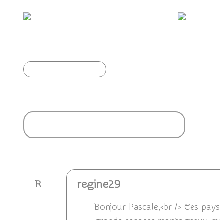
À la découverte d'un Mas Cévenol.
Ba
Article précédent
Ajouter un commentaire
regine29
R
Bonjour Pascale,<br /> Ces pay