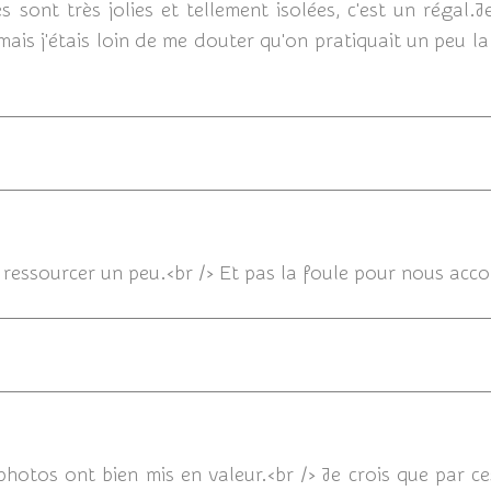
s sont très jolies et tellement isolées, c'est un régal.
mais j'étais loin de me douter qu'on pratiquait un peu 
02/04/202
 ressourcer un peu.<br /> Et pas la foule pour nous acc
02/0
hotos ont bien mis en valeur.<br /> Je crois que par c