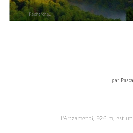
par Pasc
L'Artzamendi, 926 m, est un