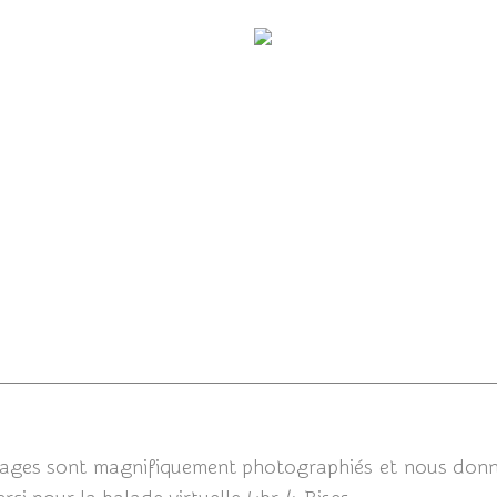
lade dans le hameau...
Un concerto de couleur
05/04
sages sont magnifiquement photographiés et nous donn