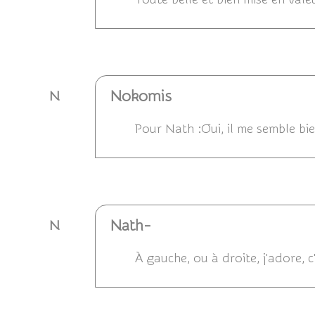
Répondre
Nokomis
N
Pour Nath :Oui, il me semble bi
Répondre
Nath-
N
À gauche, ou à droite, j'adore, 
Répondre