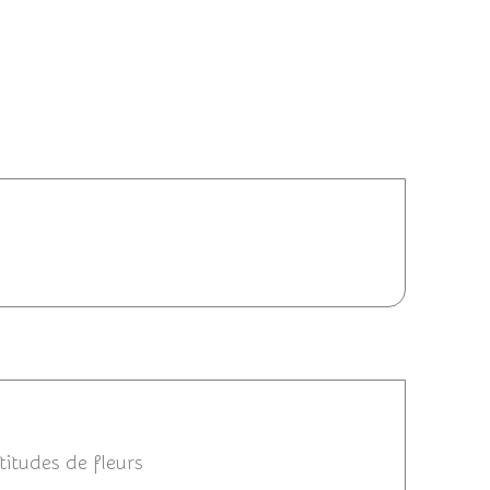
 10:56
3 07:47
titudes de fleurs