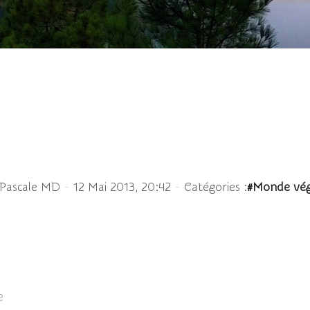
Bourrache officinale
-
-
 Pascale MD
12 Mai 2013, 20:42
Catégories :
#Monde vég