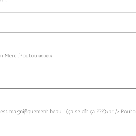
16/05/
en Merci.Poutouxxxxxx
16/05/2013
c'est magnifiquement beau ! (ça se dit ça ???)<br /> Pout