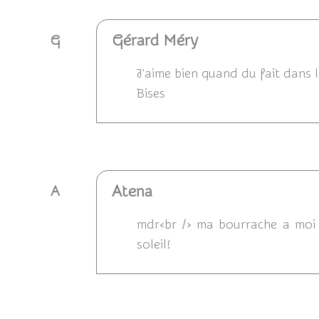
Gérard Méry
G
J'aime bien quand du fait dans l
Bises
Répondre
Atena
A
mdr<br /> ma bourrache a moi f
soleil!
Répondre