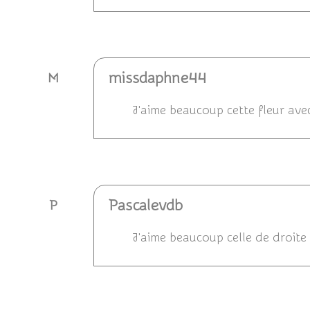
Répondre
missdaphne44
M
J'aime beaucoup cette fleur avec 
Répondre
Pascalevdb
P
J'aime beaucoup celle de droite 
Répondre