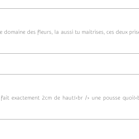
1
e domaine des fleurs, la aussi tu maitrises, ces deux pr
16/05/201
ait exactement 2cm de haut!<br /> une pousse quoi!<b