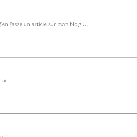
 j'en fasse un article sur mon blog ...
16/05/2
ux..
16/05/2013 1
r !