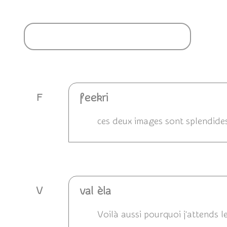
Ajouter un commentaire
feekri
F
ces deux images sont splendides 
Répondre
val èla
V
Voilà aussi pourquoi j'attends l