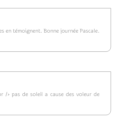
6/05/2013 11:20
ises en témoignent. Bonne journée Pascale.
3 10:50
r /> pas de soleil a cause des voleur de