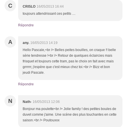
C
CRISLO
16/05/2013 16:44
toujours attendrissant ces petits ....
Répondre
A
any.
16/05/2013 14:19
Hello Pascale,<br /> Belles peites bouilles, on craque !! belle
série tendresse !<br /> Retour de quelques éclaircies mais
frisquet et toujours cette tram, pas le choix on fait avec mais
grrrrrr, j'espère que c'est mieux chez toi.<br /> Bizz et bon
jeudi Pascale.
Répondre
N
Nath-
16/05/2013 12:06
Bonjour ma poulette<br /> Jolie family ! des petites boules de
duvet comme j'aime. Une scène des plus touchantes en cette
saison.<br /> Poutouxxx