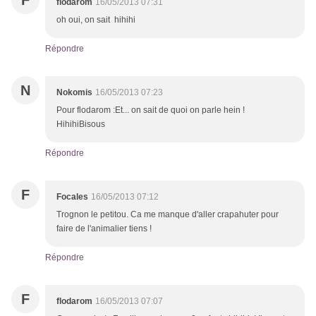
F
flodarom
16/05/2013 07:31
oh oui, on sait hihihi
Répondre
N
Nokomis
16/05/2013 07:23
Pour flodarom :Et... on sait de quoi on parle hein !
HihihiBisous
Répondre
F
Focales
16/05/2013 07:12
Trognon le petitou. Ca me manque d'aller crapahuter pour
faire de l'animalier tiens !
Répondre
F
flodarom
16/05/2013 07:07