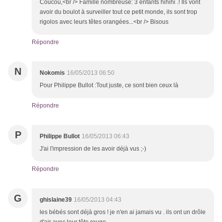
Coucou,<br /> Famille nombreuse: 3 enfants hihihi .! Ils vont
avoir du boulot à surveiller tout ce petit monde, ils sont trop
rigolos avec leurs têtes orangées...<br /> Bisous
Répondre
N
Nokomis
16/05/2013 06:50
Pour Philippe Bullot :Tout juste, ce sont bien ceux là
Répondre
P
Philippe Bullot
16/05/2013 06:43
J'ai l'impression de les avoir déjà vus ;-)
Répondre
G
ghislaine39
16/05/2013 04:43
les bébés sont déjà gros ! je n'en ai jamais vu . ils ont un drôle