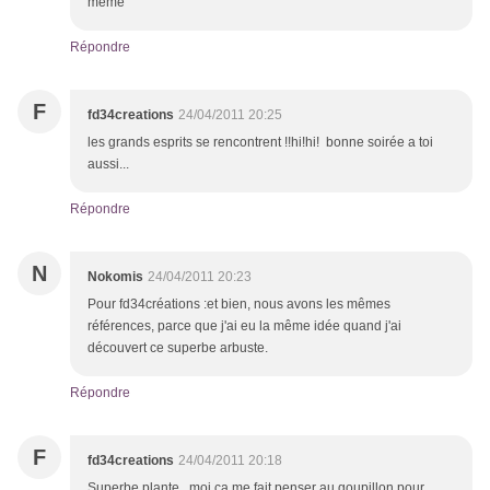
même
Répondre
F
fd34creations
24/04/2011 20:25
les grands esprits se rencontrent !!hi!hi! bonne soirée a toi
aussi...
Répondre
N
Nokomis
24/04/2011 20:23
Pour fd34créations :et bien, nous avons les mêmes
références, parce que j'ai eu la même idée quand j'ai
découvert ce superbe arbuste.
Répondre
F
fd34creations
24/04/2011 20:18
Superbe plante...moi ça me fait penser au goupillon pour