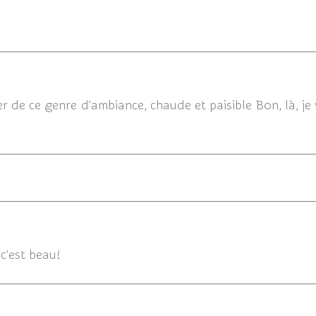
30/05/
er de ce genre d'ambiance, chaude et paisible Bon, là, j
30/05
c'est beau!