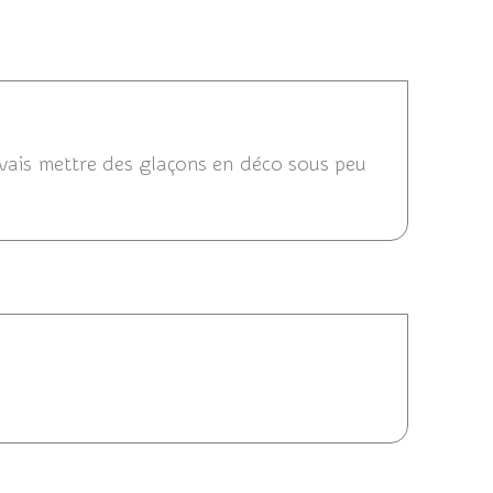
2011 16:21
e vais mettre des glaçons en déco sous peu
/2011 15:59