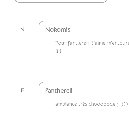
Nokomis
N
Pour fantlereli :J'aime m'entour
!!!!
Répondre
fanthereli
F
ambiance très chooooode ;-))) 
Répondre