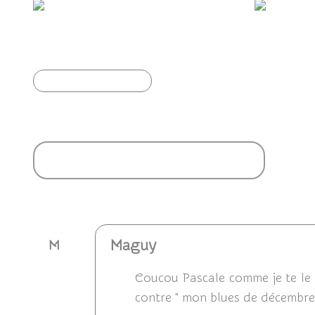
À la découverte d'un Mas Cévenol.
Ba
Article précédent
Ajouter un commentaire
Maguy
M
Coucou Pascale comme je te le 
contre " mon blues de décembre"