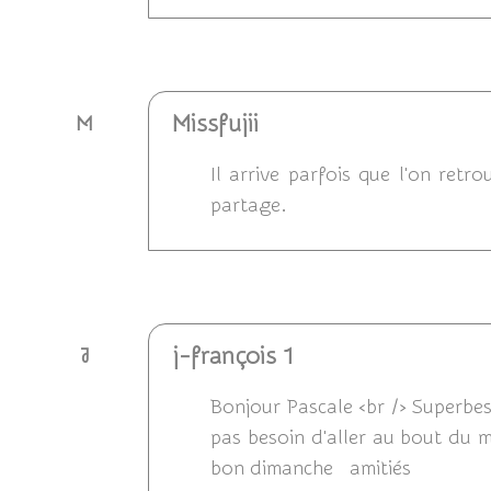
Répondre
Missfujii
M
Il arrive parfois que l'on ret
partage.
Répondre
j-françois 1
J
Bonjour Pascale <br /> Superbes
pas besoin d'aller au bout du 
bon dimanche amitiés