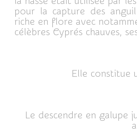
la nasse était utilisée par le
pour la
capture des anguil
riche en flore avec notamm
célèbres
Cyprés chauves, se
Elle constitue
Le descendre en galupe ju
a