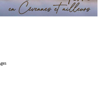
Huchet
ages