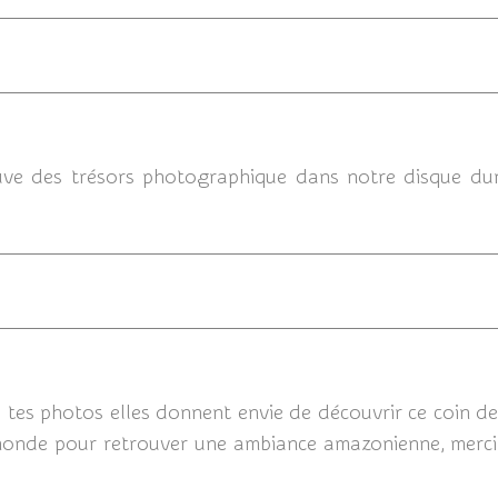
05/12/2
rouve des trésors photographique dans notre disque d
05/
 tes photos elles donnent envie de découvrir ce coin de
monde pour retrouver une ambiance amazonienne, merci p