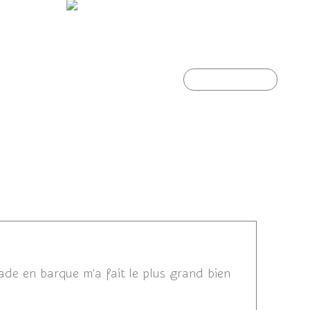
s...
L'automne s'installe...
Article suivant
1 13:04
de en barque m'a fait le plus grand bien