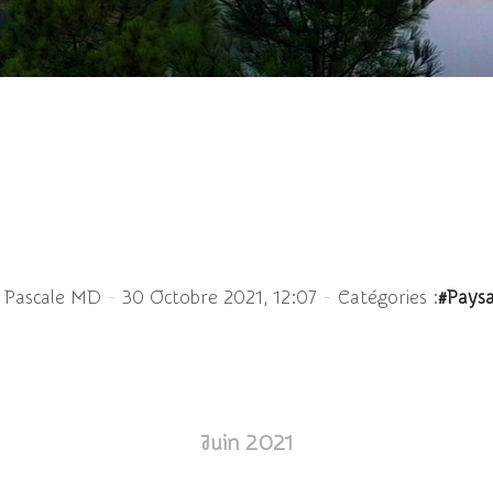
lupe sur le Courant d'
-
-
 Pascale MD
30 Octobre 2021, 12:07
Catégories :
#Pays
Juin 2021