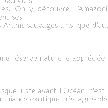
s pêcheurs
les. On y découvre "l'Amazonie
ent ses
s Arums sauvages ainsi que d'au
 une réserve naturelle appréciée
sque juste avant l’Océan, c’es
mbiance exotique très agréabl