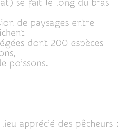
t) se fait le long du bras
sion de paysages entre
ichent
tégées dont 200 espèces
ons,
de poissons.
lieu apprécié des pêcheurs :