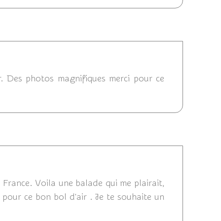
021 13:49
ur. Des photos magnifiques merci pour ce
12/2021 10:12
 France. Voila une balade qui me plairait,
our ce bon bol d'air . Je te souhaite un