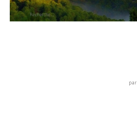
En ga
par