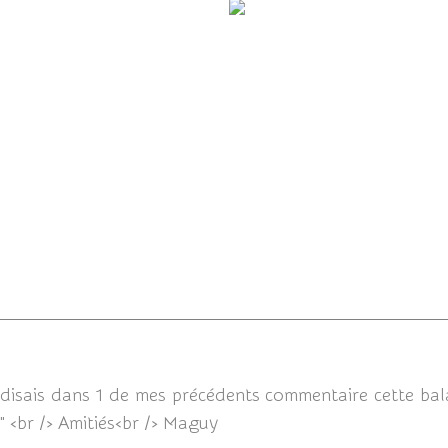
lade dans le hameau...
Un concerto de couleur
13/12/202
disais dans 1 de mes précédents commentaire cette bala
 <br /> Amitiés<br /> Maguy