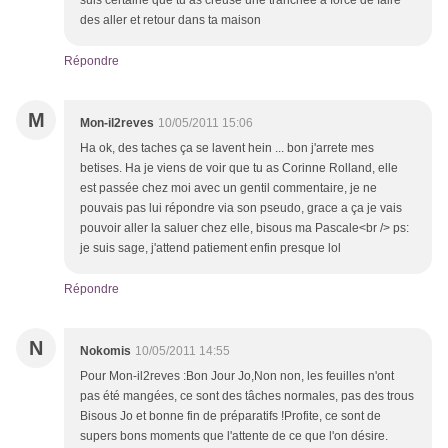
suis certaine que tu as creusé une tranchée à force de faire
des aller et retour dans ta maison
Répondre
M
Mon-il2reves
10/05/2011 15:06
Ha ok, des taches ça se lavent hein ... bon j'arrete mes
betises. Ha je viens de voir que tu as Corinne Rolland, elle
est passée chez moi avec un gentil commentaire, je ne
pouvais pas lui répondre via son pseudo, grace a ça je vais
pouvoir aller la saluer chez elle, bisous ma Pascale<br /> ps:
je suis sage, j'attend patiement enfin presque lol
Répondre
N
Nokomis
10/05/2011 14:55
Pour Mon-il2reves :Bon Jour Jo,Non non, les feuilles n'ont
pas été mangées, ce sont des tâches normales, pas des trous
Bisous Jo et bonne fin de préparatifs !Profite, ce sont de
supers bons moments que l'attente de ce que l'on désire.