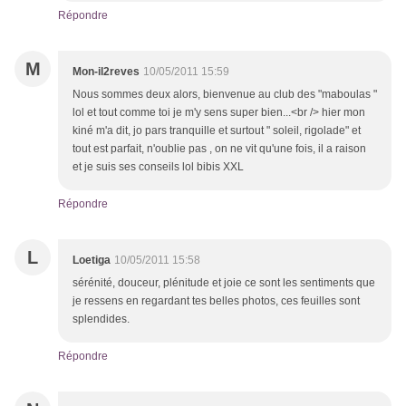
Répondre
M
Mon-il2reves
10/05/2011 15:59
Nous sommes deux alors, bienvenue au club des "maboulas "
lol et tout comme toi je m'y sens super bien...<br /> hier mon
kiné m'a dit, jo pars tranquille et surtout " soleil, rigolade" et
tout est parfait, n'oublie pas , on ne vit qu'une fois, il a raison
et je suis ses conseils lol bibis XXL
Répondre
L
Loetiga
10/05/2011 15:58
sérénité, douceur, plénitude et joie ce sont les sentiments que
je ressens en regardant tes belles photos, ces feuilles sont
splendides.
Répondre