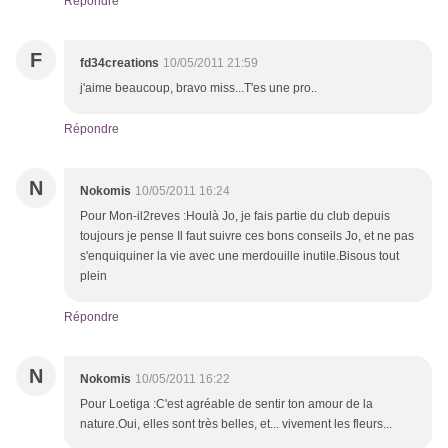
Répondre
F
fd34creations
10/05/2011 21:59
j'aime beaucoup, bravo miss...T'es une pro..
Répondre
N
Nokomis
10/05/2011 16:24
Pour Mon-il2reves :Houlà Jo, je fais partie du club depuis
toujours je pense Il faut suivre ces bons conseils Jo, et ne pas
s'enquiquiner la vie avec une merdouille inutile.Bisous tout
plein
Répondre
N
Nokomis
10/05/2011 16:22
Pour Loetiga :C'est agréable de sentir ton amour de la
nature.Oui, elles sont très belles, et... vivement les fleurs...