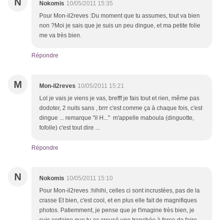
N
Nokomis
10/05/2011 15:35
Pour Mon-il2reves :Du moment que tu assumes, tout va bien
non ?Moi je sais que je suis un peu dingue, et ma petite folie
me va très bien.
Répondre
M
Mon-il2reves
10/05/2011 15:21
Lol je vais je viens je vas, brefff je fais tout et rien, même pas
dodoter, 2 nuits sans , brrr c'est comme ça à chaque fois, c'est
dingue ... remarque "il H..." m'appelle maboula (dinguotte,
fofolle) c'est tout dire ...
Répondre
N
Nokomis
10/05/2011 15:10
Pour Mon-il2reves :hihihi, celles ci sont incrustées, pas de la
crasse Et bien, c'est cool, et en plus elle fait de magnifiques
photos. Patiemment, je pense que je t'imagine très bien, je