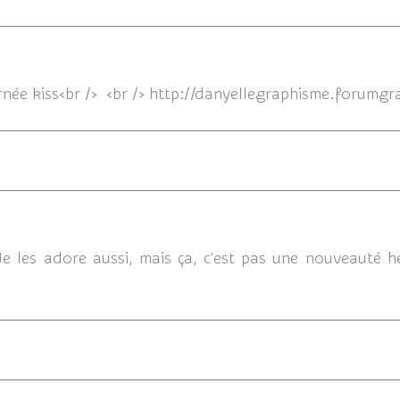
10/09/
rnée kiss<br /> <br /> http://danyellegraphisme.forumgra
09/09/
Je les adore aussi, mais ça, c'est pas une nouveauté he