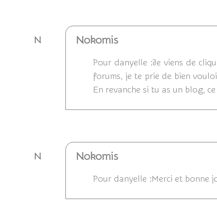
Répondre
Nokomis
N
Pour danyelle :Je viens de clique
forums, je te prie de bien voulo
En revanche si tu as un blog, ce 
Répondre
Nokomis
N
Pour danyelle :Merci et bonne j
Répondre