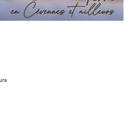
 Saint Georges - 77)
ura