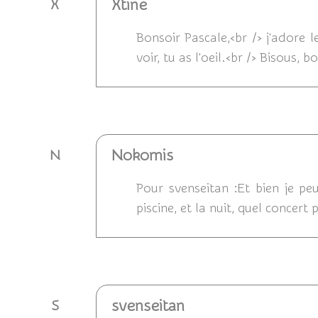
Xtine
X
Bonsoir Pascale,<br /> j'adore l
voir, tu as l'oeil.<br /> Bisous,
Répondre
Nokomis
N
Pour svenseitan :Et bien je peu
piscine, et la nuit, quel concert
Répondre
svenseitan
S