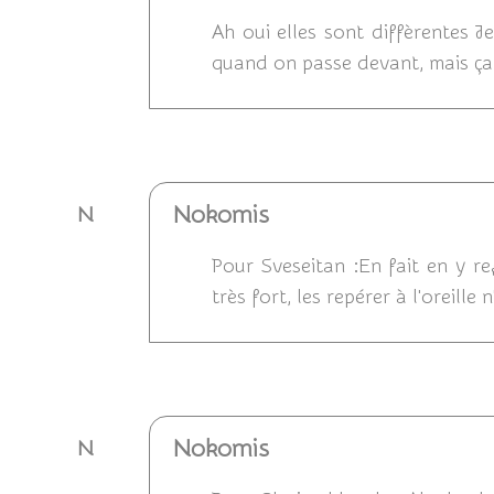
Ah oui elles sont diffèrentes J
quand on passe devant, mais ça n
Répondre
Nokomis
N
Pour Sveseitan :En fait en y r
très fort, les repérer à l'oreille
Répondre
Nokomis
N