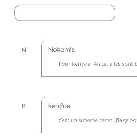
Ajouter un commentaire
Nokomis
N
Pour kerrfoa :Ah ça, elles sont b
Répondre
kerrfoa
K
c'est un superbe camouflage pour