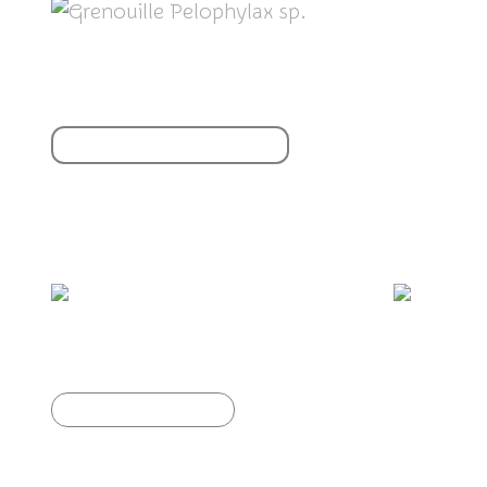
Partager cet article
S'inscrire à la newsletter
Vous aimerez aussi :
Grenouilles rieuses
La 
Article précédent