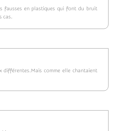
es fausses en plastiques qui font du bruit
s cas.
2011 11:15
ux différentes.Mais comme elle chantaient
2011 11:09