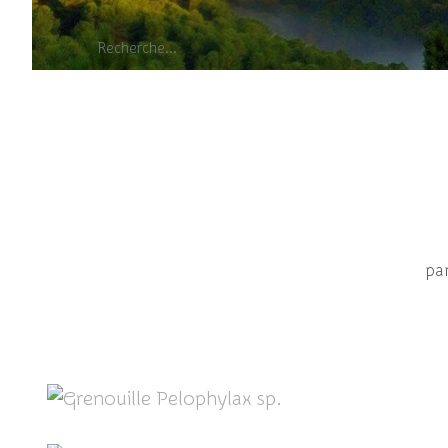
Grenouille Pelophyl
pa