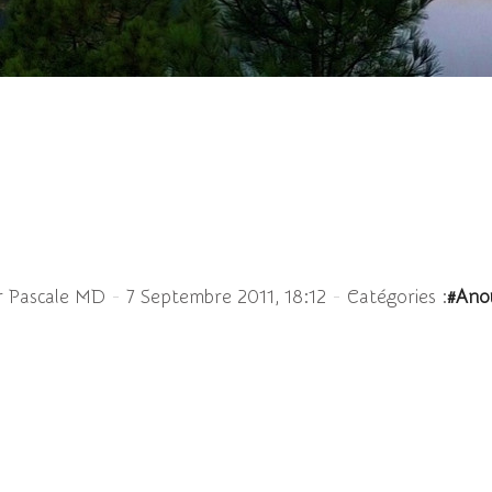
ax sp. (Etang de Bussy
-
-
r Pascale MD
7 Septembre 2011, 18:12
Catégories :
#Ano