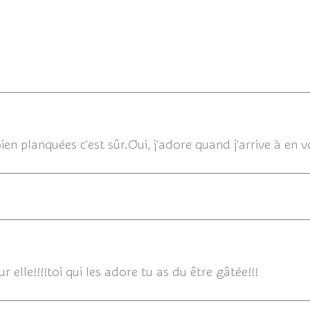
10/09/
ien planquées c'est sûr.Oui, j'adore quand j'arrive à en vo
10/09/20
 elle!!!!toi qui les adore tu as du être gâtée!!!