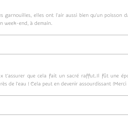
09/09/2011
es garnouilles, elles ont l'air aussi bien qu'un poisson
 bon week-end, à demain.
09/09/
x t'assurer que cela fait un sacré raffut.Il fût une é
 près de l'eau ! Cela peut en devenir assourdissant !Merci 
09/0