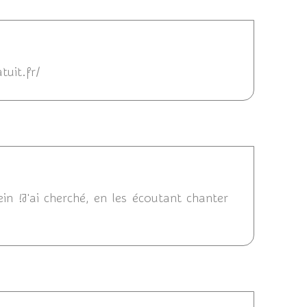
2011 08:52
tuit.fr/
2011 20:52
in !J'ai cherché, en les écoutant chanter