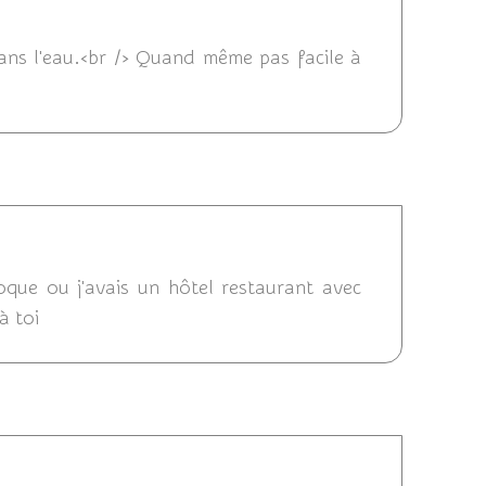
 19:42
 dans l'eau.<br /> Quand même pas facile à
2011 11:50
poque ou j'avais un hôtel restaurant avec
à toi
9/2011 11:35