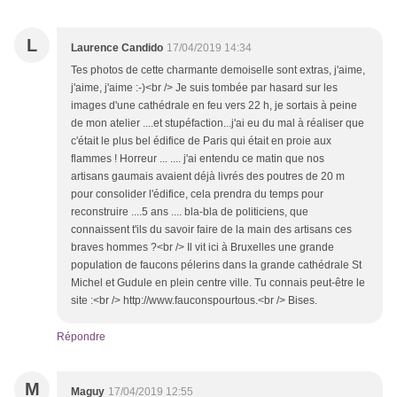
L
Laurence Candido
17/04/2019 14:34
Tes photos de cette charmante demoiselle sont extras, j'aime,
j'aime, j'aime :-)<br /> Je suis tombée par hasard sur les
images d'une cathédrale en feu vers 22 h, je sortais à peine
de mon atelier ....et stupéfaction...j'ai eu du mal à réaliser que
c'était le plus bel édifice de Paris qui était en proie aux
flammes ! Horreur ... .... j'ai entendu ce matin que nos
artisans gaumais avaient déjà livrés des poutres de 20 m
pour consolider l'édifice, cela prendra du temps pour
reconstruire ....5 ans .... bla-bla de politiciens, que
connaissent t'ils du savoir faire de la main des artisans ces
braves hommes ?<br /> Il vit ici à Bruxelles une grande
population de faucons pélerins dans la grande cathédrale St
Michel et Gudule en plein centre ville. Tu connais peut-être le
site :<br /> http://www.fauconspourtous.<br /> Bises.
Répondre
M
Maguy
17/04/2019 12:55