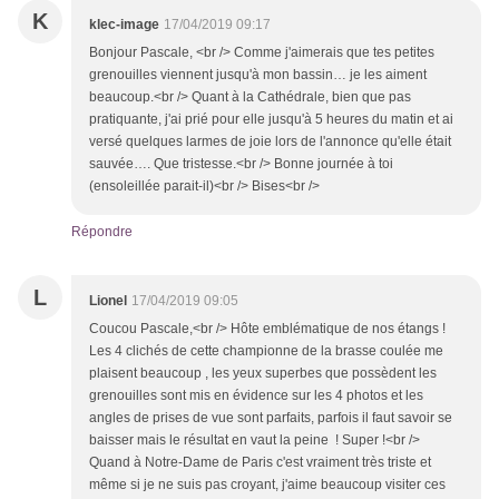
K
klec-image
17/04/2019 09:17
Bonjour Pascale, <br /> Comme j'aimerais que tes petites
grenouilles viennent jusqu'à mon bassin… je les aiment
beaucoup.<br /> Quant à la Cathédrale, bien que pas
pratiquante, j'ai prié pour elle jusqu'à 5 heures du matin et ai
versé quelques larmes de joie lors de l'annonce qu'elle était
sauvée…. Que tristesse.<br /> Bonne journée à toi
(ensoleillée parait-il)<br /> Bises<br />
Répondre
L
Lionel
17/04/2019 09:05
Coucou Pascale,<br /> Hôte emblématique de nos étangs !
Les 4 clichés de cette championne de la brasse coulée me
plaisent beaucoup , les yeux superbes que possèdent les
grenouilles sont mis en évidence sur les 4 photos et les
angles de prises de vue sont parfaits, parfois il faut savoir se
baisser mais le résultat en vaut la peine ! Super !<br />
Quand à Notre-Dame de Paris c'est vraiment très triste et
même si je ne suis pas croyant, j'aime beaucoup visiter ces