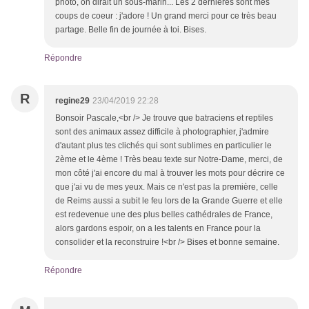
photo, on dirait un sous-marin... Les 2 dernières sont mes
coups de coeur : j'adore ! Un grand merci pour ce très beau
partage. Belle fin de journée à toi. Bises.
Répondre
R
regine29
23/04/2019 22:28
Bonsoir Pascale,<br /> Je trouve que batraciens et reptiles
sont des animaux assez difficile à photographier, j'admire
d'autant plus tes clichés qui sont sublimes en particulier le
2ème et le 4ème ! Très beau texte sur Notre-Dame, merci, de
mon côté j'ai encore du mal à trouver les mots pour décrire ce
que j'ai vu de mes yeux. Mais ce n'est pas la première, celle
de Reims aussi a subit le feu lors de la Grande Guerre et elle
est redevenue une des plus belles cathédrales de France,
alors gardons espoir, on a les talents en France pour la
consolider et la reconstruire !<br /> Bises et bonne semaine.
Répondre