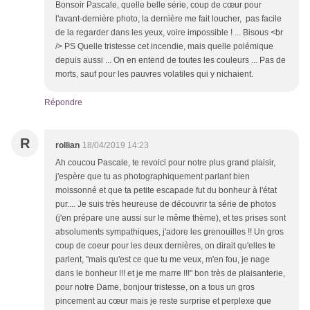
Bonsoir Pascale, quelle belle série, coup de cœur pour
l'avant-dernière photo, la dernière me fait loucher, pas facile
de la regarder dans les yeux, voire impossible ! ... Bisous <br
/> PS Quelle tristesse cet incendie, mais quelle polémique
depuis aussi ... On en entend de toutes les couleurs ... Pas de
morts, sauf pour les pauvres volatiles qui y nichaient.
Répondre
R
rollian
18/04/2019 14:23
Ah coucou Pascale, te revoici pour notre plus grand plaisir,
j'espère que tu as photographiquement parlant bien
moissonné et que ta petite escapade fut du bonheur à l'état
pur.... Je suis très heureuse de découvrir ta série de photos
(j'en prépare une aussi sur le même thème), et tes prises sont
absoluments sympathiques, j'adore les grenouilles !! Un gros
coup de coeur pour les deux dernières, on dirait qu'elles te
parlent, "mais qu'est ce que tu me veux, m'en fou, je nage
dans le bonheur !!! et je me marre !!!" bon très de plaisanterie,
pour notre Dame, bonjour tristesse, on a tous un gros
pincement au cœur mais je reste surprise et perplexe que