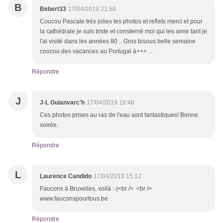
B
Bebert33
17/04/2019 21:50
Coucou Pascale très jolies tes photos et reflets merci et pour
la cathédrale je suis triste et consterné moi qui les aime tant je
l'ai visité dans les années 80 .. Gros bisous belle semaine
coucou des vacances au Portugal à+++ ...
Répondre
J
J-L Guianvarc'h
17/04/2019 18:46
Ces photos prises au ras de l'eau sont fantastiques! Bonne
soirée.
Répondre
L
Laurence Candido
17/04/2019 15:12
Faucons à Bruxelles, voilà :-)<br /> <br />
www.fauconspourtous.be
Répondre