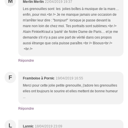
M
Merlin Merlin
22/04/2019 19:37
Les grenouilles sont les jolies boîtes à musique de la mare....
enfin, pour moi.<br /> Je ne manque jamais une occasion de
m'arrêter leur dire : "bonjour!" lorsque je passe devant la
mare non loin de chez moi. Tes portraits sont sublimes.<br />
Alain FinkielKraut a 'parlé' de Notre Dame de Paris.... et je me
demande s'il n'y a pas une part de vérité dans ces propos
aussi étrange que cela puisse paraître.<br /> Bisous<br />
<br />
Répondre
F
Framboise à Pornic
19/04/2019 16:55
Merci pour cette jolie petite grenouille, j'adore les grenouilles
elles ont toujours le sourire et elles mettent de bonne humeur
...
Répondre
L
Lannic
18/04/2019 23:09