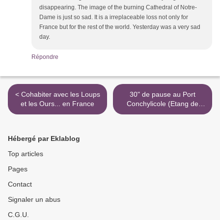
disappearing. The image of the burning Cathedral of Notre-
Dame is just so sad. It is a irreplaceable loss not only for
France but for the rest of the world. Yesterday was a very sad
day.
Répondre
< Cohabiter avec les Loups
30" de pause au Port
et les Ours... en France
Conchylicole (Etang de
Thau) >
Hébergé par Eklablog
Top articles
Pages
Contact
Signaler un abus
C.G.U.