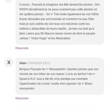
Coucou , Pascale tu imagines ma tête devant tes photos , Grrr
!!!!!!!!!!!! décidément je ne peux vraiment pas cette phobie ne
me quittera jamais .<br /> Très triste également de voir Nôtre
Dame dévastée par cet incendie et comment ne pas l'être
mais je suis outrée de voir tous ces mécènes sortir les
millions ( déductible de leurs impôts , ah ben oui tant qu'à
faire ) alors que Mr Macron laisse crever de faim le peuple
,relisez " Victor Hugo" et les Misérables
Répondre
X
Xtian
17/04/2019 10:21
Bonjour Pascale<br /> Wouaaahhh ! Quelles photos que ces
clichés de ces hôtes de nos mares ! Là tu as fait fort !<br />
Quant à N.D. tout a été dit, et je partage par exemple
l'appréciation de Lionel, inutile d'en rajouter.<br /> Bises
savoyardes
Répondre