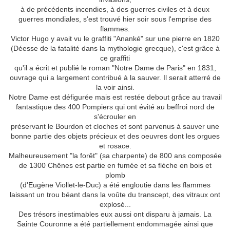
à de précédents incendies, à des guerres civiles et à deux
guerres mondiales, s'est trouvé hier soir sous l'emprise des
flammes.
Victor Hugo y avait vu le graffiti "Ananké" sur une pierre en 1820
(Déesse de la fatalité dans la mythologie grecque), c'est grâce à
ce graffiti
qu'il a écrit et publié le roman "Notre Dame de Paris" en 1831,
ouvrage qui a largement contribué à la sauver. Il serait atterré de
la voir ainsi.
Notre Dame est défigurée mais est restée debout grâce au travail
fantastique des 400 Pompiers qui ont évité au beffroi nord de
s'écrouler en
préservant le Bourdon et cloches et sont parvenus à sauver une
bonne partie des objets précieux et des oeuvres dont les orgues
et rosace.
Malheureusement "la forêt" (sa charpente) de 800 ans composée
de 1300 Chênes est partie en fumée et sa flèche en bois et
plomb
(d'Eugène Viollet-le-Duc) a été engloutie dans les flammes
laissant un trou béant dans la voûte du transcept, des vitraux ont
explosé...
Des trésors inestimables eux aussi ont disparu à jamais. La
Sainte Couronne a été partiellement endommagée ainsi que