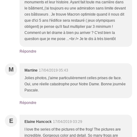
monuments et leur histoire. Ayant fait toute ma carrière dans
le bâtiment, j'ai toujours eu une admiration sans limite devant
ces bâtisseurs . Je trouve Macron optimiste quand il nous dit
que d'ici 5 ans l'édifice sera restauré ( jeux olympiques
obligent) je pense qu'il faut multiplier par 3 minimum !
Comment un tel drame à bien pu arriver ? C'est bien la
question que je me pose ...<br /> Je te dis à très bientôt
Répondre
M
Martine
17/04/2019 05:43
Jolies photos, j'aime particulièrement celles prises de face.
Oui, une réelle catastrophe pour Notre Dame. Bonne journée
Pascale.
Répondre
E
Elaine Hancock
17/04/2019 03:29
I love the series of the pictures of the frog! The pictures are
incredible. Gorgeous color and detail. So many frogs are