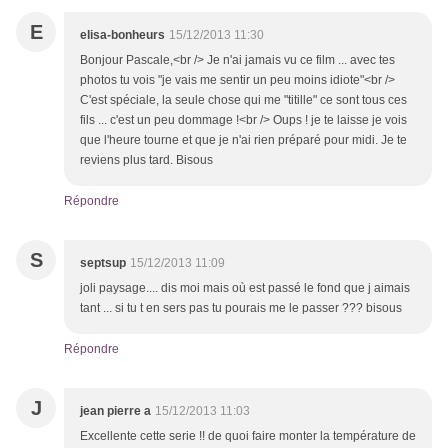
E
elisa-bonheurs
15/12/2013 11:30
Bonjour Pascale,<br /> Je n'ai jamais vu ce film ... avec tes
photos tu vois "je vais me sentir un peu moins idiote"<br />
C'est spéciale, la seule chose qui me "titille" ce sont tous ces
fils ... c'est un peu dommage !<br /> Oups ! je te laisse je vois
que l'heure tourne et que je n'ai rien préparé pour midi. Je te
reviens plus tard. Bisous
Répondre
S
septsup
15/12/2013 11:09
joli paysage.... dis moi mais où est passé le fond que j aimais
tant ... si tu t en sers pas tu pourais me le passer ??? bisous
Répondre
J
jean pierre a
15/12/2013 11:03
Excellente cette serie !! de quoi faire monter la température de