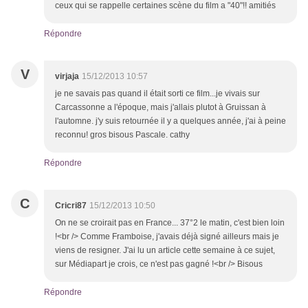
ceux qui se rappelle certaines scène du film a "40"!! amitiés
Répondre
V
virjaja
15/12/2013 10:57
je ne savais pas quand il était sorti ce film...je vivais sur
Carcassonne a l'époque, mais j'allais plutot à Gruissan à
l'automne. j'y suis retournée il y a quelques année, j'ai à peine
reconnu! gros bisous Pascale. cathy
Répondre
C
Cricri87
15/12/2013 10:50
On ne se croirait pas en France... 37°2 le matin, c'est bien loin
!<br /> Comme Framboise, j'avais déjà signé ailleurs mais je
viens de resigner. J'ai lu un article cette semaine à ce sujet,
sur Médiapart je crois, ce n'est pas gagné !<br /> Bisous
Répondre