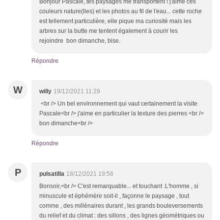
Bonjour Pascale, tes paysages me transportent ! j'aime ces
couleurs nature(lles) et les photos au fil de l'eau... cette roche
est tellement particulière, elle pique ma curiosité mais les
arbres sur la butte me tentent également à courir les
rejoindre bon dimanche, bise.
Répondre
W
willy
19/12/2021 11:29
<br /> Un bel environnement qui vaut certainement la visite
Pascale<br /> j'aime en particulier la texture des pierres <br />
bon dimanche<br />
Répondre
P
pulsatilla
18/12/2021 19:56
Bonsoir,<br /> C'est remarquable... et touchant .L'homme , si
minuscule et éphémère soit-il , façonne le paysage , tout
comme , des millénaires durant , les grands bouleversements
du relief et du climat : des sillons , des lignes géométriques ou