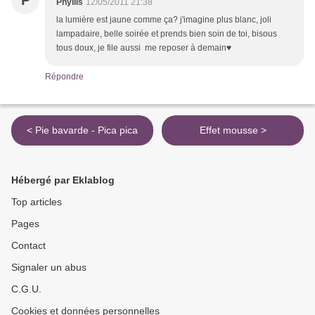
P
Phyllis
12/05/2011 21:38
la lumière est jaune comme ça? j'imagine plus blanc, joli
lampadaire, belle soirée et prends bien soin de toi, bisous
tous doux, je file aussi me reposer à demain♥
Répondre
< Pie bavarde - Pica pica
Effet mousse >
Hébergé par Eklablog
Top articles
Pages
Contact
Signaler un abus
C.G.U.
Cookies et données personnelles