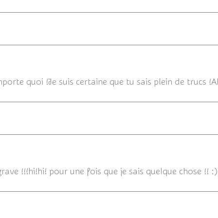
24/07/
porte quoi !Je suis certaine que tu sais plein de trucs !Ah 
rave !!!hi!hi! pour une fois que je sais quelque chose !! :)