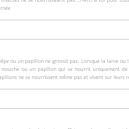
 insectes ne se nourrissaient pas...Merci à toi pour tou
urnée
0
pe ou un papillon ne grossit pas. Lorsque la larve ou la c
mouche ou un papillon qui se nourrit uniquement de "
pillons ne se nourrissent même pas et vivent sur leurs r
04/08