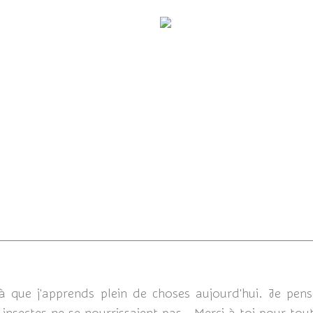
Lomatia lateralis
Petite Doudoune volan
04/08/
à que j'apprends plein de choses aujourd'hui. Je pensa