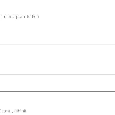
30/07/
, merci pour le lien
24/07/
24/07/20
sant , hihihi!