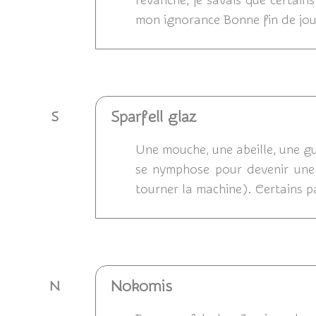
revanche, je savais que certains
mon ignorance Bonne fin de jo
Répondre
Sparfell glaz
S
Une mouche, une abeille, une guê
se nymphose pour devenir une 
tourner la machine). Certains pa
Répondre
Nokomis
N