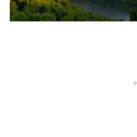
Mouche à d
p
Elle présente une malformation de l'aile gau