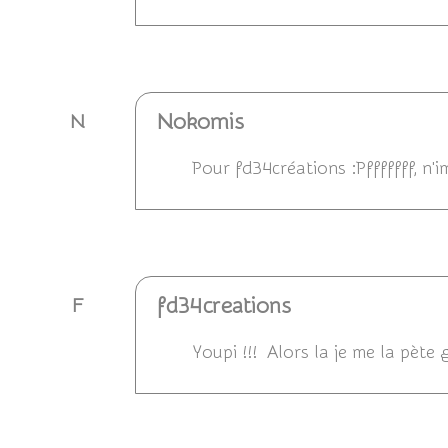
Répondre
Nokomis
N
Pour fd34créations :Pfffffff, n'im
Répondre
fd34creations
F
Youpi !!! Alors la je me la pète g
Répondre