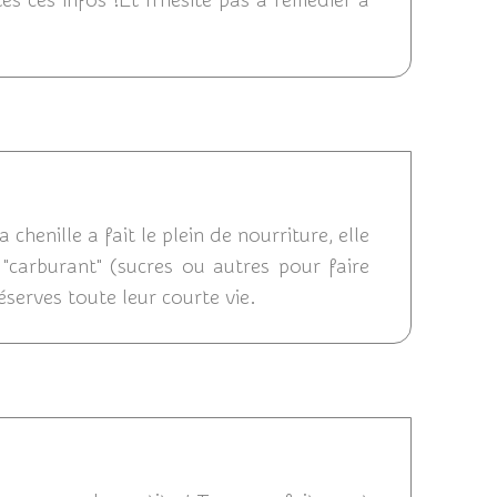
tes ces infos !Et n'hésite pas à remédier à
4/08/2011 11:39
henille a fait le plein de nourriture, elle
carburant" (sucres ou autres pour faire
éserves toute leur courte vie.
/2011 09:09