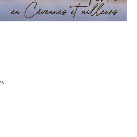
naria) mâle
es