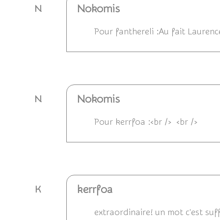
Nokomis
N
Pour fanthereli :Au fait Laurence
Répondre
Nokomis
N
Pour kerrfoa :<br /> <br />
Répondre
kerrfoa
K
extraordinaire! un mot c'est suffi