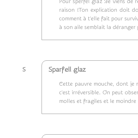
Pour sperfel glaz :Je viens de 
raison !Ton explication doit d
comment à t'elle fait pour surviv
à son aile semblait la déranger
Répondre
Sparfell glaz
S
Cette pauvre mouche, dont je ne 
c'est irréversible. On peut obs
molles et fragiles et le moindre 
Répondre