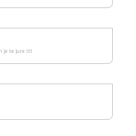
2011 17:04
je te jure !!!!
24/07/2011 16:56