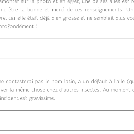
remonter sur la photo et en effet, une de ses ailes est
onc être la bonne et merci de ces renseignements. Un
re, car elle était déjà bien grosse et ne semblait plus vou
 profondément !
0
contesterai pas le nom latin, a un défaut à l'aile (qui 
erver la même chose chez d'autres insectes. Au moment où
incident est gravissime.