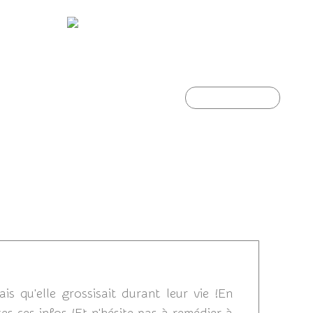
te.
Plaidoyer pour les mouches
Article suivant
2011 16:41
is qu'elle grossisait durant leur vie !En