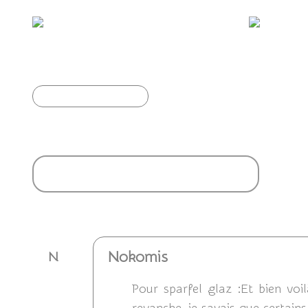
Quelques Syrphes...
Article précédent
Ajouter un commentaire
Nokomis
N
Pour sparfel glaz :Et bien voil