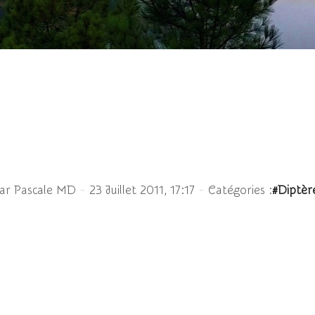
amier (Sarcophaga car
-
-
ar Pascale MD
23 Juillet 2011, 17:17
Catégories :
#Diptèr
che