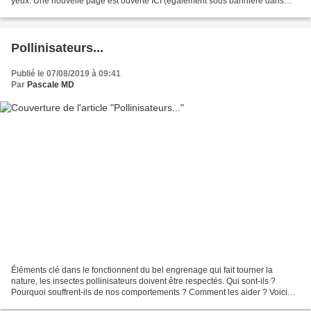
yeux. Une nouvelle page est ouverte ICI (également sous bannière dans
"Pages infos" puis lien...
Pollinisateurs...
Publié le 07/08/2019 à 09:41
Par
Pascale MD
Éléments clé dans le fonctionnent du bel engrenage qui fait tourner la
nature, les insectes pollinisateurs doivent être respectés. Qui sont-ils ?
Pourquoi souffrent-ils de nos comportements ? Comment les aider ? Voici
quelques pistes... ICI Quelques uns...