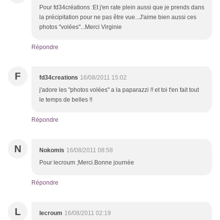
Pour fd34créations :Et j'en rate plein aussi que je prends dans
la précipitation pour ne pas être vue...J'aime bien aussi ces
photos "volées"...Merci Virginie
Répondre
F
fd34creations
16/08/2011 15:02
j'adore les "photos volées" a la paparazzi !! et toi t'en fait tout
le temps de belles !!
Répondre
N
Nokomis
16/08/2011 08:58
Pour lecroum ;Merci.Bonne journée
Répondre
L
lecroum
16/08/2011 02:19