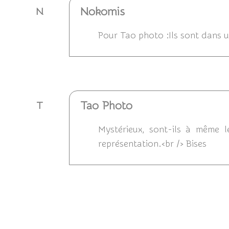
Nokomis
N
Pour Tao photo :Ils sont dans u
Répondre
Tao Photo
T
Mystérieux, sont-ils à même 
représentation.<br /> Bises
Répondre