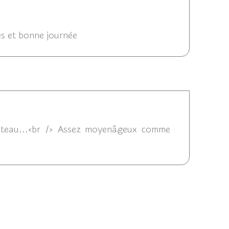
2011 07:51
es et bonne journée
6/2011 06:58
âteau...<br /> Assez moyenâgeux comme