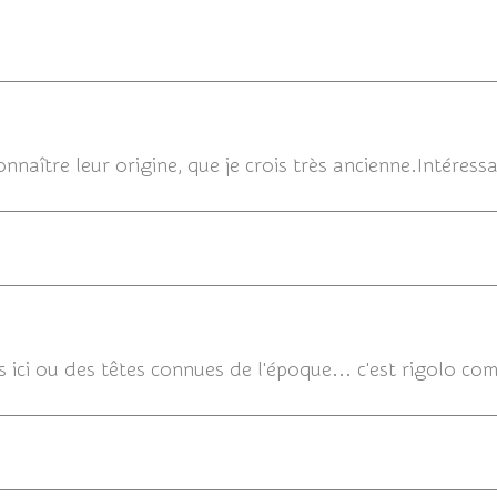
27/06/
onnaître leur origine, que je crois très ancienne.Intéress
27/06
s ici ou des têtes connues de l'époque... c'est rigolo co