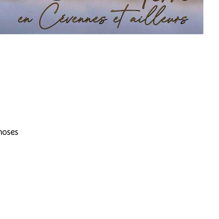
rveillent...
hoses