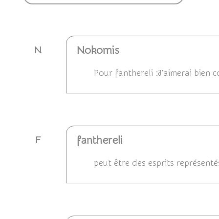
Nokomis
N
Pour fanthereli :J'aimerai bien c
Répondre
fanthereli
F
peut être des esprits représenté
Répondre