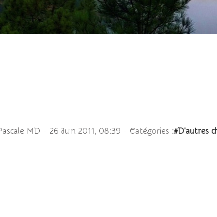
onnages sur un mur... su
-
-
Pascale MD
26 Juin 2011, 08:39
Catégories :
#D'autres c