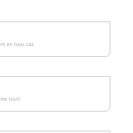
2011 12:48
ant en tous cas
/2011 09:08
mme tout!