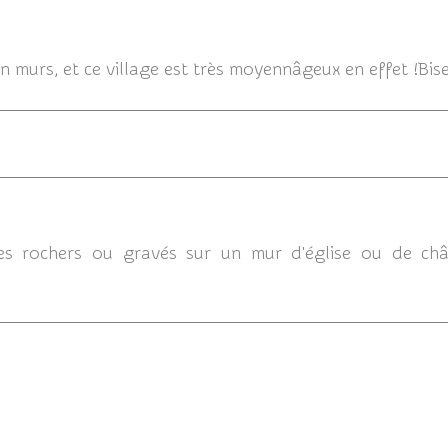
27/06/
n murs, et ce village est très moyennâgeux en effet !Bis
27/0
les rochers ou gravés sur un mur d'église ou de ch