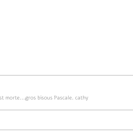
21/02/2017
est morte...gros bisous Pascale. cathy