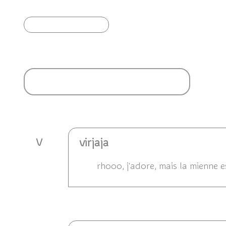
Article précédent
Ajouter un commentaire
virjaja
V
rhooo, j'adore, mais la mienne 
Répondre