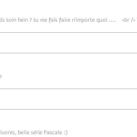
14/06/
 prends soin hein ? tu me fais faire n'importe quoi .
e
14/06/20
vores, belle série Pascale :)