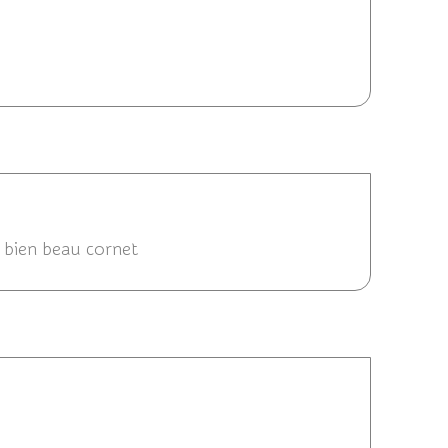
013 21:26
15/06/2013 21:09
n bien beau cornet
013 15:05