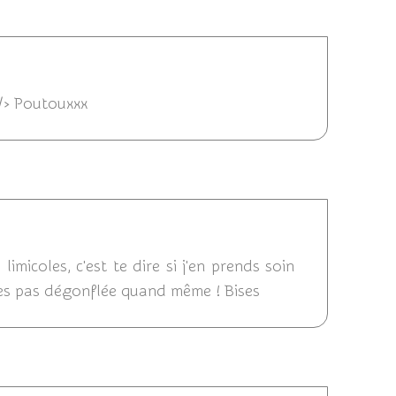
013 22:28
 /> Poutouxxx
2013 17:25
micoles, c'est te dire si j'en prends soin
t'es pas dégonflée quand même ! Bises