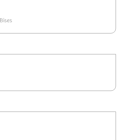
2013 17:18
... <br /> Bises
14/06/2013 16:47
13 16:46