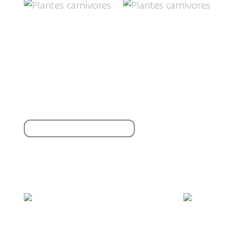
Partager cet article
S'inscrire à la newsletter
Vous aimerez aussi :
Quelques couleurs d'Avril...
Bai