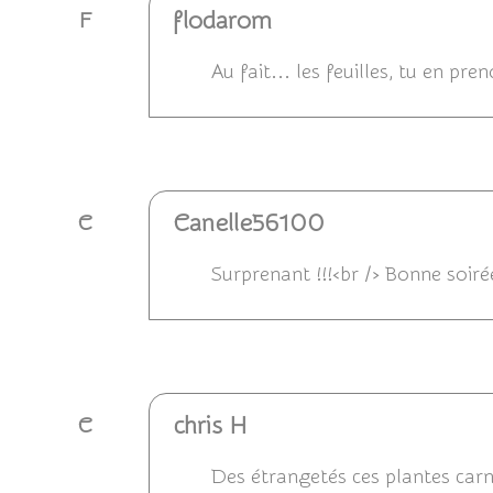
flodarom
F
Au fait... les feuilles, tu en
Répondre
Canelle56100
C
Surprenant !!!<br /> Bonne soiré
Répondre
chris H
C
Des étrangetés ces plantes carni