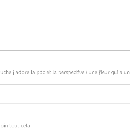
15/06/2
uche j adore la pdc et la perspective ! une fleur qui a u
15/06/2
loin tout cela