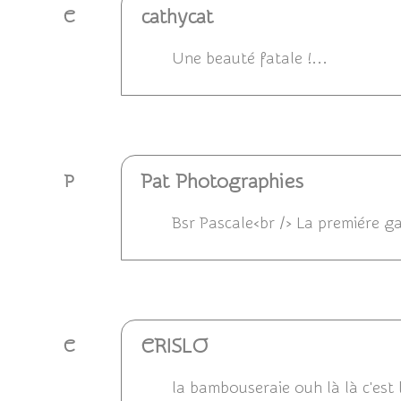
cathycat
C
Une beauté fatale !...
Répondre
Pat Photographies
P
Bsr Pascale<br /> La premiére ga
Répondre
CRISLO
C
la bambouseraie ouh là là c'est 