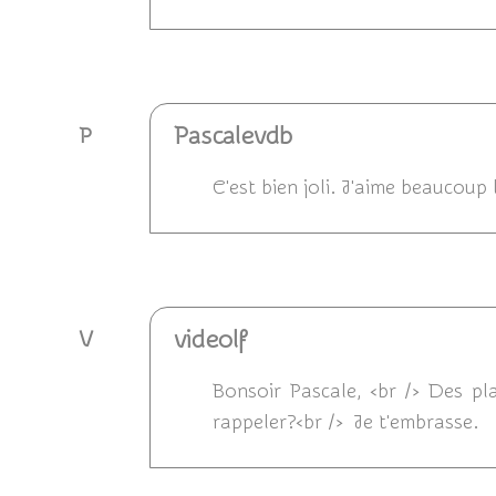
Répondre
Pascalevdb
P
C'est bien joli. J'aime beaucoup 
Répondre
videolf
V
Bonsoir Pascale, <br /> Des pl
rappeler?<br /> Je t'embrasse.
Répondre