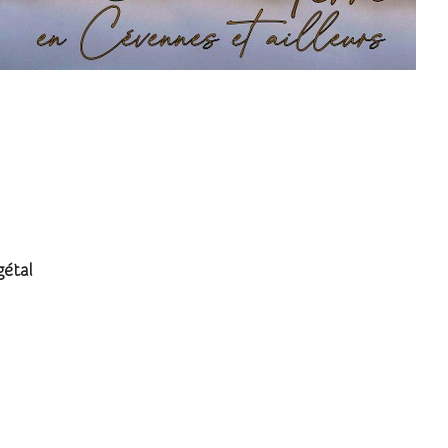
nias
étal