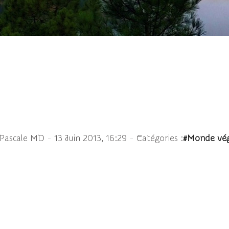
ntes carnivores Sarrace
-
-
 Pascale MD
13 Juin 2013, 16:29
Catégories :
#Monde vég