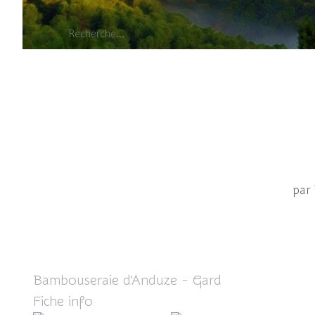
Pla
par
Bambouseraie d'Anduze - Gard
Fiche info
ICI