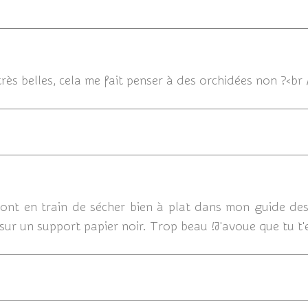
14/06/2
très belles, cela me fait penser à des orchidées non ?<br
14/06/
ont en train de sécher bien à plat dans mon guide des li
e sur un support papier noir. Trop beau !J'avoue que tu 