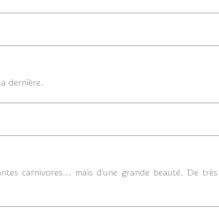
15/
la dernière.
14/06/20
antes carnivores... mais d'une grande beauté. De très