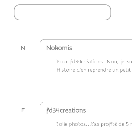
Ajouter un commentaire
Nokomis
N
Pour fd34créations :Non, je su
Histoire d'en reprendre un petit 
Répondre
fd34creations
F
Jolie photos...t'as profité de 5 