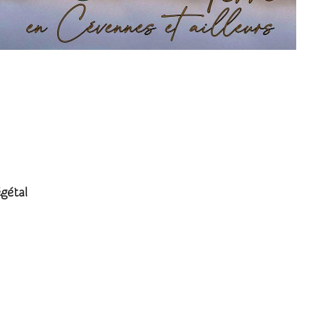
...
gétal