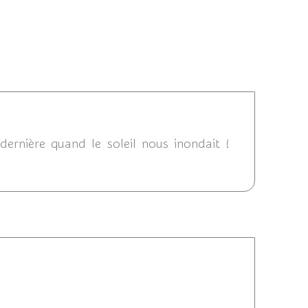
2011 13:14
dernière quand le soleil nous inondait !
28/07/2011 13:10