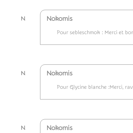
Nokomis
N
Pour sebleschmok : Merci et bon
Répondre
Nokomis
N
Pour Glycine blanche :Merci, ravi
Répondre
Nokomis
N