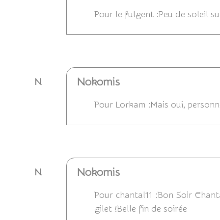
Pour le fulgent :Peu de soleil s
Répondre
Nokomis
N
Pour Lorkam :Mais oui, personne 
Répondre
Nokomis
N
Pour chantal11 :Bon Soir Chanta
gilet !Belle fin de soirée