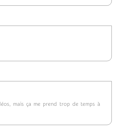
11 23:47
07/2011 21:52
vidéos, mais ça me prend trop de temps à