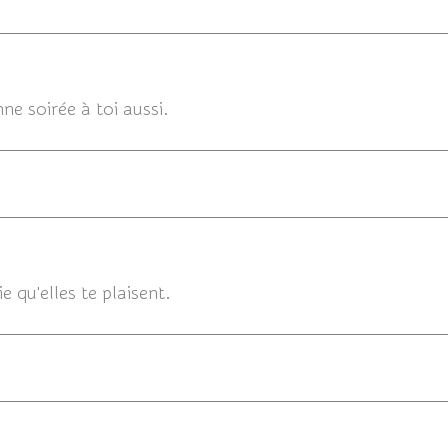
27/07/
ne soirée à toi aussi.
27/07/
e qu'elles te plaisent.
27/07/