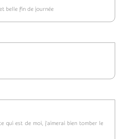
et belle fin de journée
2011 18:39
2011 18:31
 qui est de moi, j'aimerai bien tomber le