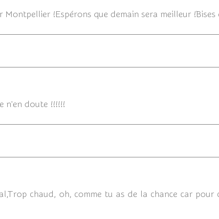
ur Montpellier !Espérons que demain sera meilleur !Bises 
27/07/
n'en doute !!!!!!
27/07/
l,Trop chaud, oh, comme tu as de la chance car pour ce