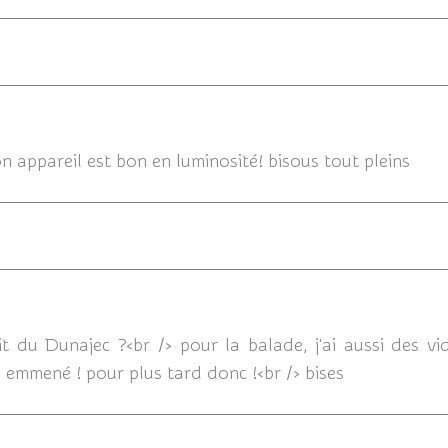
27/07/20
on appareil est bon en luminosité! bisous tout pleins
27/
oit du Dunajec ?<br /> pour la balade, j'ai aussi des 
ai emmené ! pour plus tard donc !<br /> bises