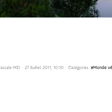
ur un petit peu de soleil
-
-
Pascale MD
27 Juillet 2011, 10:10
Catégories :
#Monde vé