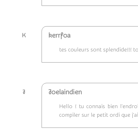
Répondre
kerrfoa
K
tes couleurs sont splendide!!! t
Répondre
Joelaindien
J
Hello ! tu connais bien l'endr
compiler sur le petit ordi que j'
Répondre