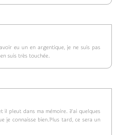
2011 09:47
avoir eu un en argentique, je ne suis pas
'en suis très touchée.
2011 09:28
, et il pleut dans ma mémoire. J'ai quelques
e je connaisse bien.Plus tard, ce sera un