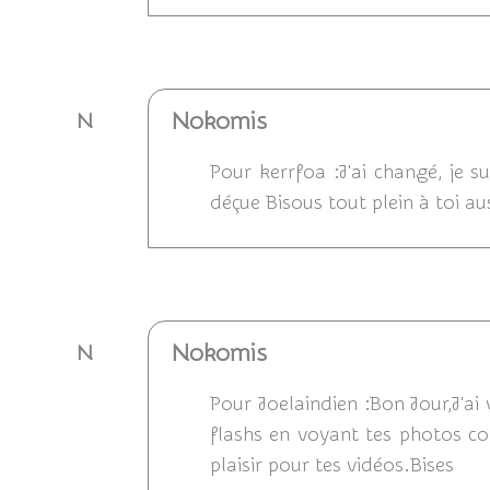
Répondre
Nokomis
N
Pour kerrfoa :J'ai changé, je s
déçue Bisous tout plein à toi au
Répondre
Nokomis
N
Pour Joelaindien :Bon Jour,J'ai v
flashs en voyant tes photos con
plaisir pour tes vidéos.Bises