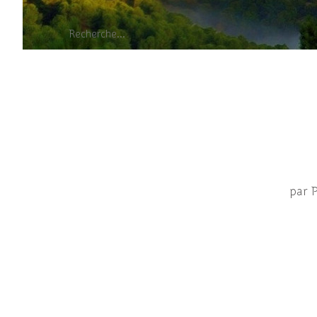
Po
par 