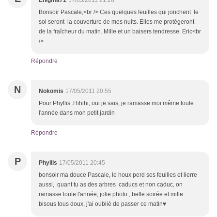
Enigma71
17/05/2011 21:28
Bonsoir Pascale,<br /> Ces quelques feuilles qui jonchent le
sol seront la couverture de mes nuits. Elles me protégeront
de la fraîcheur du matin. Mille et un baisers tendresse. Eric<br
/>
Répondre
N
Nokomis
17/05/2011 20:55
Pour Phyllis :Hihihi, oui je sais, je ramasse moi même toute
l'année dans mon petit jardin
Répondre
P
Phyllis
17/05/2011 20:45
bonsoir ma douce Pascale, le houx perd ses feuilles et lierre
aussi, quant tu as des arbres caducs et non caduc, on
ramasse toute l'année, jolie photo , belle soirée et mille
bisous tous doux, j'ai oublié de passer ce matin♥