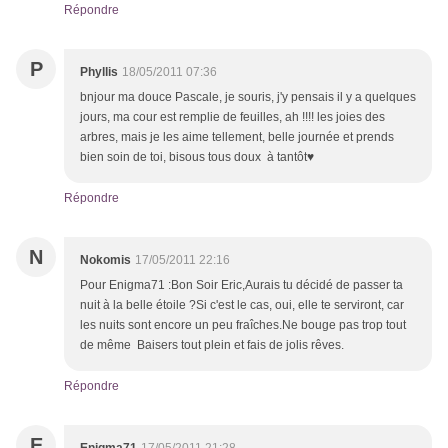
Répondre
P
Phyllis
18/05/2011 07:36
bnjour ma douce Pascale, je souris, j'y pensais il y a quelques
jours, ma cour est remplie de feuilles, ah !!!! les joies des
arbres, mais je les aime tellement, belle journée et prends
bien soin de toi, bisous tous doux à tantôt♥
Répondre
N
Nokomis
17/05/2011 22:16
Pour Enigma71 :Bon Soir Eric,Aurais tu décidé de passer ta
nuit à la belle étoile ?Si c'est le cas, oui, elle te serviront, car
les nuits sont encore un peu fraîches.Ne bouge pas trop tout
de même Baisers tout plein et fais de jolis rêves.
Répondre
E