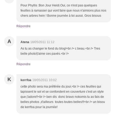
Pour Phyllis :Bon Jour Heidi.Oui, ce n'est pas quelques
feuilles à ramasser qui vont faire que nous n'aimions plus nos
chers arbres hein ! Bonne journée à toi aussi. Gros bisous
Répondre
A
Atena
18/05/2011 11:12
As tu as changer le fond du blog!<br /> c beau.<br /> Tres
belle photo!j'aime ces pavés.<br />
Répondre
K
kerrfoa
18/05/2011 10:02
cette photo sera ma préférée du jour,<br /> ces feuilles qui
tapissent le sol et se confondent en couverture c'est un style
que j'adore!!<br /> ben dis donc bravo nokomis tu as fais de
belles photos ,d'ailleurs toutes toutes belles!!!<br /> un bisou
de kerrfoa pour la journée!