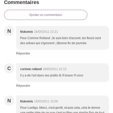
Commentaires
Ajouter un commentaire
N
Nokomis
18/05/2011 22:21
Pour Corinne Rolland :Je suis bien d'accord, les fleurs sont
des artises qui s'ignorent ;-)Bonne fin de journée
Répondre
C
corinne rolland
18/05/2011 22:15
il y a de l'art dans ses pistils là !!! bravo !!! coco
Répondre
N
Nokomis
18/05/2011 15:06
Pour Loetiga :Merci, c'est gentil, et puis cela, cela te donne
une petite idée de ce que c'est qu'être une abeille Pas de tout