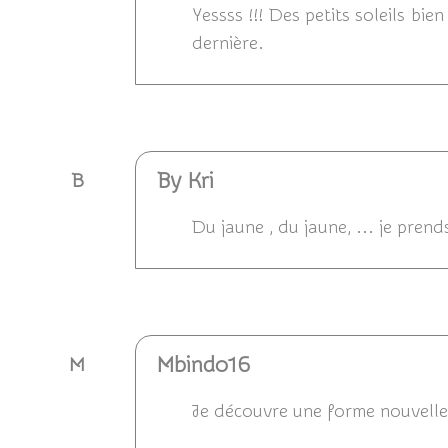
Yessss !!! Des petits soleils bie
dernière.
Répondre
By Kri
B
Du jaune , du jaune, ... je pren
Répondre
Mbindo16
M
Je découvre une forme nouvelle