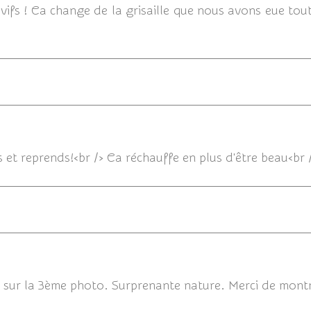
n vifs ! Ca change de la grisaille que nous avons eue tout
05/12/2013
ds et reprends!<br /> Ca réchauffe en plus d'être beau<br
05/12
 sur la 3ème photo. Surprenante nature. Merci de montr