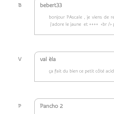
bebert33
B
bonjour PAscale , je viens de r
j'adore le jaune et ++++ <br />
Répondre
val èla
V
ça fait du bien ce petit côté aci
Répondre
Pancho 2
P