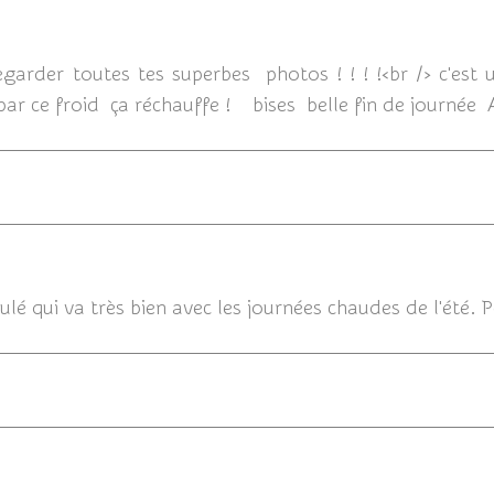
05/12/
egarder toutes tes superbes photos ! ! ! !<br /> c'est
 par ce froid ça réchauffe ! bises belle fin de journée 
05/12/201
dulé qui va très bien avec les journées chaudes de l'été. P
05/12/