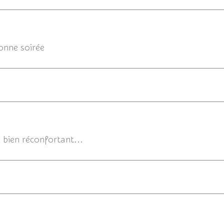
Bonne soirée
05/1
k bien réconfortant...
05/