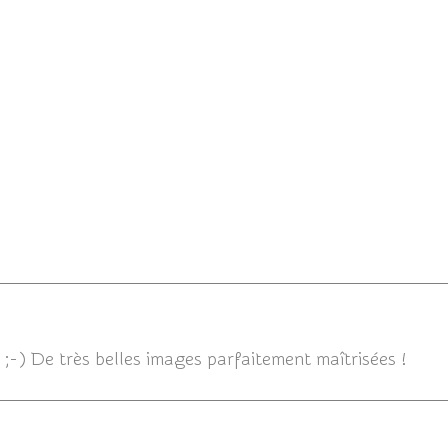
n de couleurs au jardin.
Du soleil au Jardin
07/12/2013
;-) De très belles images parfaitement maîtrisées !