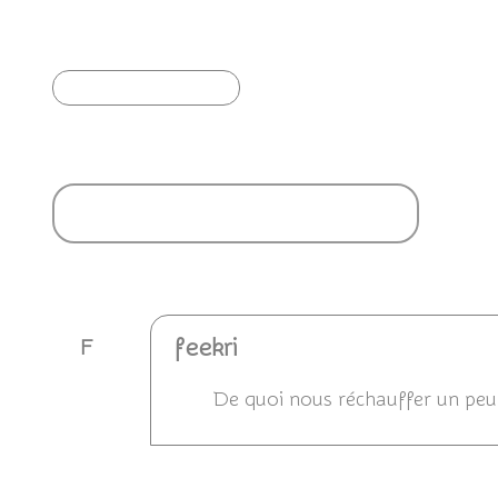
Quelques couleurs d'Avril...
Bai
Article précédent
Ajouter un commentaire
feekri
F
De quoi nous réchauffer un peu 
Répondre