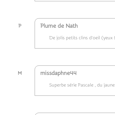
Répondre
Plume de Nath
P
De jolis petits clins d'oeil (yeux 
Répondre
missdaphne44
M
Superbe série Pascale , du jaune
Répondre