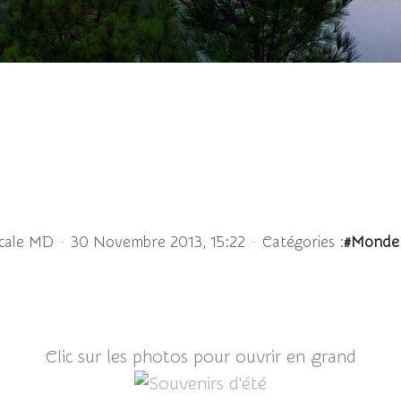
Souvenirs d'été
-
-
scale MD
30 Novembre 2013, 15:22
Catégories :
#Monde 
Clic sur les photos pour ouvrir en grand