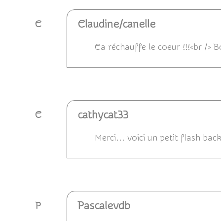
Claudine/canelle
C
Ca réchauffe le coeur !!!<br /> 
Répondre
cathycat33
C
Merci... voici un petit flash bac
Répondre
Pascalevdb
P