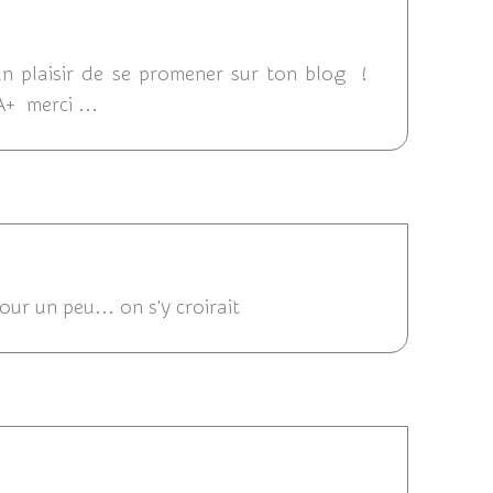
2013 16:00
 un plaisir de se promener sur ton blog !
A+ merci ...
3 15:00
our un peu... on s'y croirait
2013 14:24