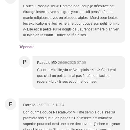
Coucou Pascale.<br /> Comme beaucoup je découvre cet
étrange insecte avec ses gros yeux qui fait pensée à une
mante religieuse avec en plus des aigles . Merci pour toutes
les explications et tes recherche pour trouvé son petit nom.<br
/> Elle est si petite sur le doigts de Laurent et arrière plan vert
la fait bien ressortir.. Douce soirée bises.
Répondre
P
Pascale MD
26/09/2025 07:56
Coucou Mireille,<br /> Avec plaisir.<br /> C'est vrai
que c'est un petit animal pas forcément facile a
repérer.<br /> Bises et bonne journée.
F
Floralie
25/09/2025 18:04
Bonjour ma douce Pascale,<br /> Il me semble que s'est la
première fois que tu en parles ? Cet insecte est vraiment
superbe pour moi c'est une pure découverte, j'adore ces yeux
et c'est bien vrai qu'il a une petite ressemblance avec la