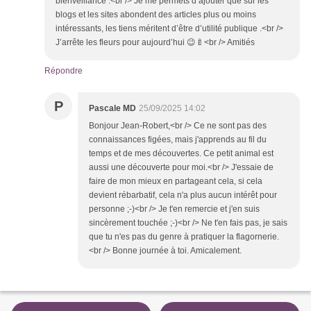
bienveillance .<br /> Je me permets d’ajouter que sur les
blogs et les sites abondent des articles plus ou moins
intéressants, les tiens méritent d’être d’utilité publique .<br />
J’arrête les fleurs pour aujourd’hui 😉🍼<br /> Amitiés
Répondre
P
Pascale MD
25/09/2025 14:02
Bonjour Jean-Robert,<br /> Ce ne sont pas des
connaissances figées, mais j'apprends au fil du
temps et de mes découvertes. Ce petit animal est
aussi une découverte pour moi.<br /> J'essaie de
faire de mon mieux en partageant cela, si cela
devient rébarbatif, cela n'a plus aucun intérêt pour
personne ;-)<br /> Je t'en remercie et j'en suis
sincèrement touchée ;-)<br /> Ne t'en fais pas, je sais
que tu n'es pas du genre à pratiquer la flagornerie.
<br /> Bonne journée à toi. Amicalement.