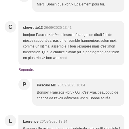
Merci Dominique.<br /> Egalement pour toi.
C
chevrette13
26/09/2025 13:41
bonjour Pascale<br /> un insecte étrange, on dirait fait de
pièces rapportées, pas un ensemble harmonieux selon moi,
comme un kit mal assemblé !! bon j'exagère mais c'est mon
impression. Quelle chance d'avoir pu le photographier et bien
en plus !<br /> bon weekend
Répondre
P
Pascale MD
26/09/2025 18:04
Bonsoir Francette,<br /> Oui, c'est vrai, beaucoup de
chance de l'avoir dénichée.<br /> Bonne soirée.
L
Laurence
26/09/2025 13:14
Waouw, elle est graphiquement originale cette petite bestiole !