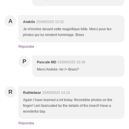
A
Andrée
25/09/2025 15:32
Je m'incline devant cette magnifique bête. Merci pour tes
photos qui lui rendent hommage. Bises
Répondre
P
Pascale MD
25/09/2025 16:39
Merci Andrée.<br /> Bises?
R
Ruthiebear
25/09/2025 14:10
Again I have learned a lot today. INcredible photos on the
finger! I am fasincated by the details of ths insect! Have a
wonderful day.
Répondre