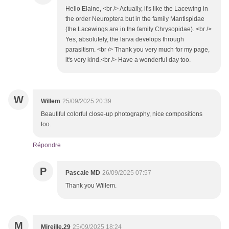
Hello Elaine, <br /> Actually, it's like the Lacewing in
the order Neuroptera but in the family Mantispidae
(the Lacewings are in the family Chrysopidae). <br />
Yes, absolutely, the larva develops through
parasitism. <br /> Thank you very much for my page,
it's very kind.<br /> Have a wonderful day too.
W
Willem
25/09/2025 20:39
Beautiful colorful close-up photography, nice compositions
too.
Répondre
P
Pascale MD
26/09/2025 07:57
Thank you Willem.
M
Mireille.29
25/09/2025 18:24