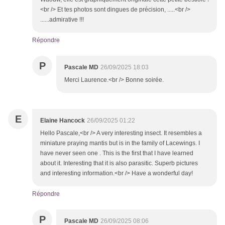
<br /> Et tes photos sont dingues de précision, .....<br />
......admirative !!!
Répondre
P
Pascale MD
26/09/2025 18:03
Merci Laurence.<br /> Bonne soirée.
E
Elaine Hancock
26/09/2025 01:22
Hello Pascale,<br /> A very interesting insect. It resembles a
miniature praying mantis but is in the family of Lacewings. I
have never seen one . This is the first that I have learned
about it. Interesting that it is also parasitic. Superb pictures
and interesting information.<br /> Have a wonderful day!
Répondre
P
Pascale MD
26/09/2025 08:06