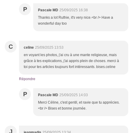
P
Pascale MD
25/09/2025 16:38
Thanks a lot Ruthie, it's very nice.<br /> Have a
wonderful day too
C
celine
25/09/2025 13:53
en voyant les photos, j'ai cru à une mante religieuse, mais
grâce à tes explications, j'ai appris plein de choses. merci à
toi pour tes articles toujours fort intéressants. bises.celine
Répondre
P
Pascale MD
25/09/2025 14:03
Merci Céline, c'est gentil, et ravie que tu apprécies.
<br /> Bises et bonne journée.
J
jeanmadis
25/09/2025 13:34