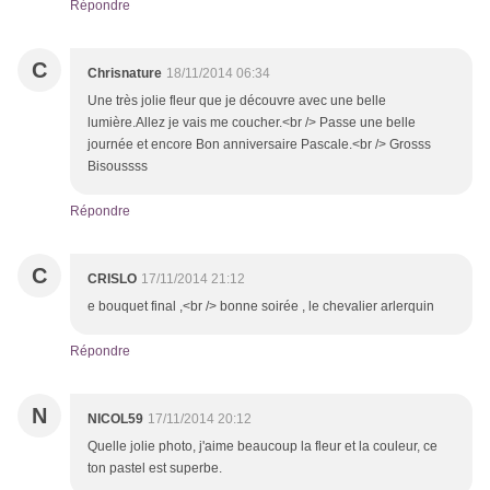
Répondre
C
Chrisnature
18/11/2014 06:34
Une très jolie fleur que je découvre avec une belle
lumière.Allez je vais me coucher.<br /> Passe une belle
journée et encore Bon anniversaire Pascale.<br /> Grosss
Bisoussss
Répondre
C
CRISLO
17/11/2014 21:12
e bouquet final ,<br /> bonne soirée , le chevalier arlerquin
Répondre
N
NICOL59
17/11/2014 20:12
Quelle jolie photo, j'aime beaucoup la fleur et la couleur, ce
ton pastel est superbe.