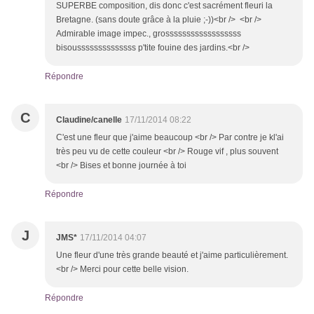
SUPERBE composition, dis donc c'est sacrément fleuri la
Bretagne. (sans doute grâce à la pluie ;-))<br /> <br />
Admirable image impec., grossssssssssssssssss
bisoussssssssssssss p'tite fouine des jardins.<br />
Répondre
C
Claudine/canelle
17/11/2014 08:22
C'est une fleur que j'aime beaucoup <br /> Par contre je kl'ai
très peu vu de cette couleur <br /> Rouge vif , plus souvent
<br /> Bises et bonne journée à toi
Répondre
J
JMS*
17/11/2014 04:07
Une fleur d'une très grande beauté et j'aime particulièrement.
<br /> Merci pour cette belle vision.
Répondre