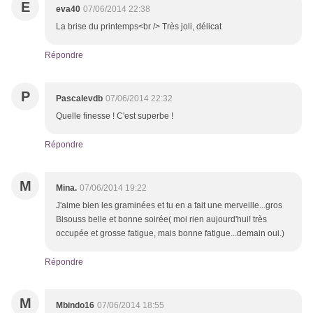
E
eva40
07/06/2014 22:38
La brise du printemps<br /> Très joli, délicat
Répondre
P
Pascalevdb
07/06/2014 22:32
Quelle finesse ! C'est superbe !
Répondre
M
Mina.
07/06/2014 19:22
J'aime bien les graminées et tu en a fait une merveille...gros
Bisouss belle et bonne soirée( moi rien aujourd'hui! très
occupée et grosse fatigue, mais bonne fatigue...demain oui.)
Répondre
M
Mbindo16
07/06/2014 18:55