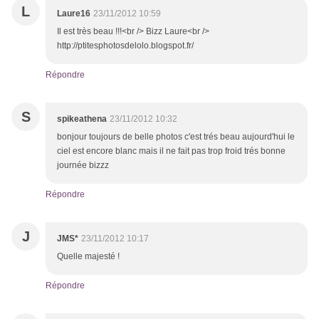
L
Laure16
23/11/2012 10:59
Il est très beau !!!<br /> Bizz Laure<br />
http://ptitesphotosdelolo.blogspot.fr/
Répondre
S
spikeathena
23/11/2012 10:32
bonjour toujours de belle photos c'est trés beau aujourd'hui le
ciel est encore blanc mais il ne fait pas trop froid trés bonne
journée bizzz
Répondre
J
JMS*
23/11/2012 10:17
Quelle majesté !
Répondre