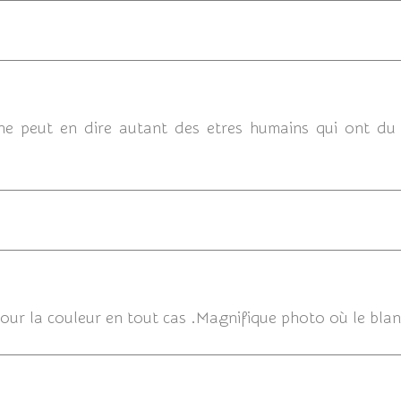
23/03/20
 ne peut en dire autant des etres humains qui ont du 
23/03/
our la couleur en tout cas .Magnifique photo où le blanc