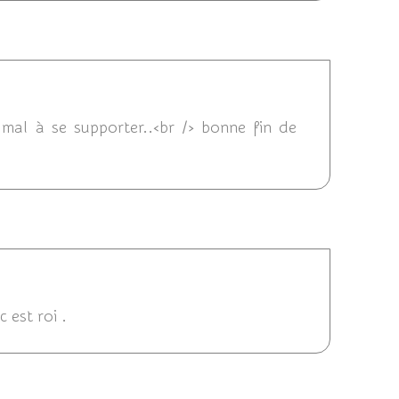
14 17:16
mal à se supporter..<br /> bonne fin de
2014 16:10
 est roi .