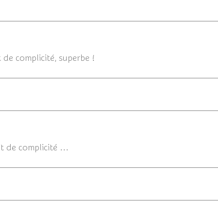
23/0
de complicité, superbe !
23/03/20
 de complicité ...
23/0