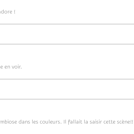
adore !
23/
e en voir.
23/03
mbiose dans les couleurs. Il fallait la saisir cette scène!!