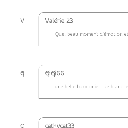
Valérie 23
V
Quel beau moment d'émotion et 
Répondre
GiGi66
G
une belle harmonie...de blanc et
Répondre
cathycat33
C