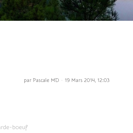
rgue et son ami le Hé
-
par Pascale MD
19 Mars 2014, 12:03