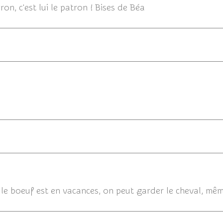
héron, c'est lui le patron ! Bises de Béa
24/03/201
24/03
le boeuf est en vacances, on peut garder le cheval, mêm