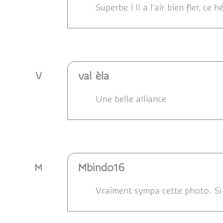
Superbe ! Il a l'air bien fier, ce 
Répondre
val èla
V
Une belle alliance
Répondre
Mbindo16
M
Vraiment sympa cette photo. Si 
Répondre