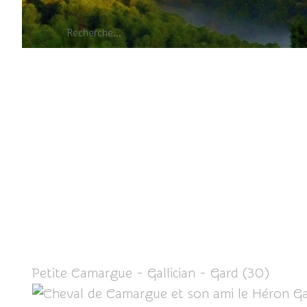
Cheval de Cama
Petite Camargue - Gallician - Gard (30)