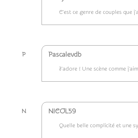
C'est ce genre de couples que j'
Répondre
Pascalevdb
P
J'adore ! Une scène comme j'aim
Répondre
NICOL59
N
Quelle belle complicité et une sy