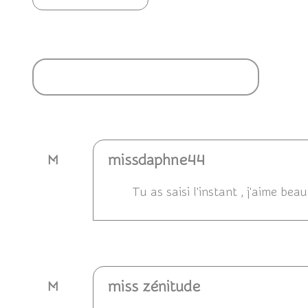
Ajouter un commentaire
missdaphne44
M
Tu as saisi l'instant , j'aime be
Répondre
miss zénitude
M