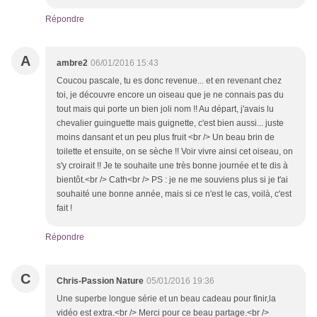
Répondre
A
ambre2
06/01/2016 15:43
Coucou pascale, tu es donc revenue... et en revenant chez
toi, je découvre encore un oiseau que je ne connais pas du
tout mais qui porte un bien joli nom !! Au départ, j'avais lu
chevalier guinguette mais guignette, c'est bien aussi... juste
moins dansant et un peu plus fruit <br /> Un beau brin de
toilette et ensuite, on se sèche !! Voir vivre ainsi cet oiseau, on
s'y croirait !! Je te souhaite une très bonne journée et te dis à
bientôt.<br /> Cath<br /> PS : je ne me souviens plus si je t'ai
souhaité une bonne année, mais si ce n'est le cas, voilà, c'est
fait !
Répondre
C
Chris-Passion Nature
05/01/2016 19:36
Une superbe longue série et un beau cadeau pour finir,la
vidéo est extra.<br /> Merci pour ce beau partage.<br />