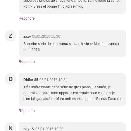
superbes photos de chevalier gambette, j'aime toute la série!!
<br /> Bises et bonne fin d'après-midi.
Répondre
Z
zazy
05/01/2016 15:36
Superbe série de cet oiseau si craintif.<br /> Meilleurs voeux
pour 2016
Répondre
D
Didier 85
05/01/2016 10:54
Très intéressante cette série de gros plans !La vidéo, je
pourrais en faire, mon appareil est réputé pour ça, mais je
n'en fais jamaisJe préfère nettement la photo !Bisous Pascale
Répondre
N
nays&
05/01/2016 10:20