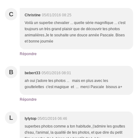
C
Christine
05/01/2016 08:25
Voilà un superbe chevalier ... quelle série magnifique ... c'est
toujours un très grand plaisir que de découvrir tes photos
animalières.Je te souhaite une douce année Pascale. Bises
et bonne journée
Répondre
B
bebert33
05/01/2016 08:01
ah oui j'adore tes photos ... mais en plus avec les
gouttelettes c'est magique et ... merci Pascale bisous a+
Répondre
L
lylytop
05/01/2016 06:46
superbes photos comme a ton habitude, j'admire les gouttes
d'eau, l'animal, la qualité de tes photos, et que dire du petit