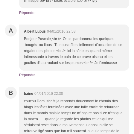
film superbe<br /> bises et a bientôt<br /> lyly
Répondre
A
Albert Lupus
04/01/2016 22:58
Bonjour Pascale,<br /> On te pardonnera les quelques
bougés ou flous . Tu nous offres tellement d'occasion de se
régaler des photos.<br /> Ici la série est quand même
intéressante à travers le bain de ce brave oiseau et les
gouttes d'eau roulant sur les plumes.<br /> Je t'embrasse
Répondre
B
baine
04/01/2016 22:30
coucou Domi <br /> je reprends doucement le chemin des
blogs les fêtes terminées avec une folle envie de retourner
dans le marais mais le temps ne m'inspire pas si ce n'est que
la macro .......quand je regarde tes photos celles qui me
séduisent reste dans le mouvement qui dans un clic se
retrouve figé sans que ton œil souvent ai eu le temps de le