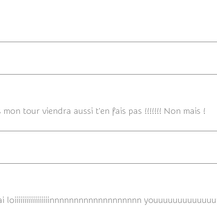
04/08/
 mon tour viendra aussi t'en fais pas !!!!!!! Non mais !
erai loiiiiiiiiiiiiiiiiiinnnnnnnnnnnnnnnnnnn youuuuuuuuuuu