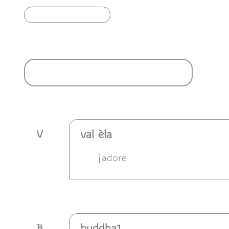
Article précédent
Ajouter un commentaire
val èla
V
j'adore
Répondre
buddha1
B