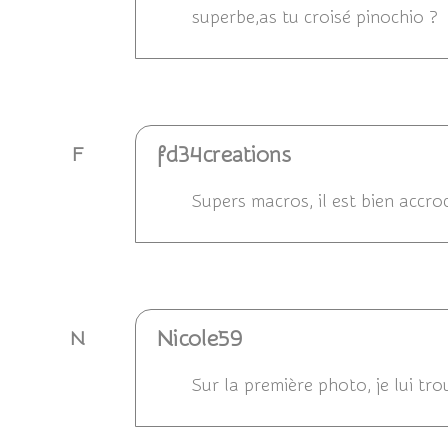
superbe,as tu croisé pinochio ?
Répondre
fd34creations
F
Supers macros, il est bien accro
Répondre
Nicole59
N
Sur la première photo, je lui tro