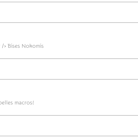
04/08
r /> Bises Nokomis
04/08/2012 
belles macros!