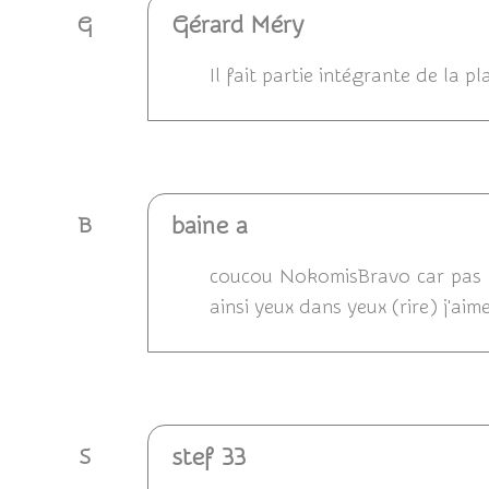
Gérard Méry
G
Il fait partie intégrante de la p
Répondre
baine a
B
coucou NokomisBravo car pas fac
ainsi yeux dans yeux (rire) j'ai
Répondre
stef 33
S