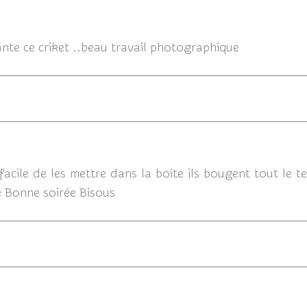
0
lante ce criket ..beau travail photographique
03/08/20
ile de les mettre dans la boite ils bougent tout le tem
me Bonne soirée Bisous
03/08/20