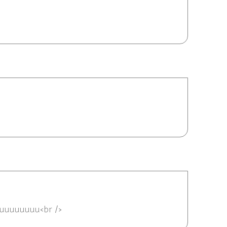
2012 11:27
04/08/2012 11:23
uuuuuuuuuu<br />