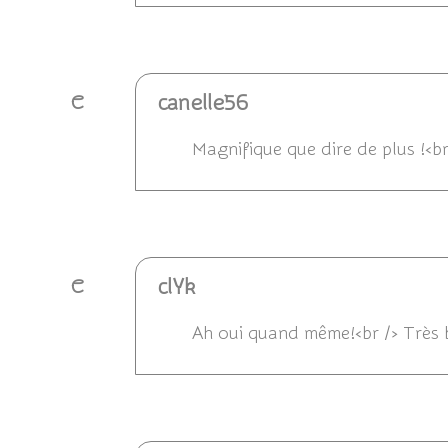
Répondre
canelle56
C
Magnifique que dire de plus !<b
Répondre
clYk
C
Ah oui quand même!<br /> Très 
Répondre