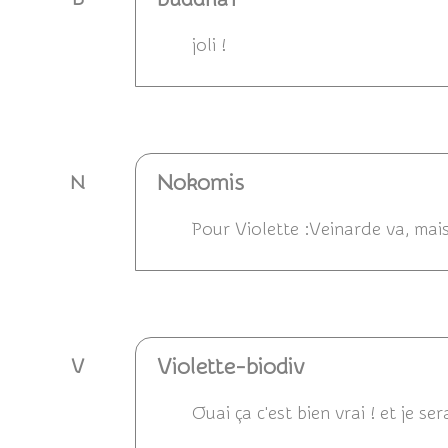
joli !
Répondre
Nokomis
N
Pour Violette :Veinarde va, mais
Répondre
Violette-biodiv
V
Ouai ça c'est bien vrai ! et je s