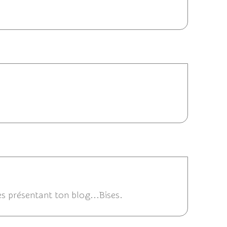
03/08/2012 23:24
2012 22:07
tes présentant ton blog...Bises.