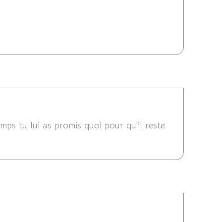
3/08/2012 23:42
12 23:36
ps tu lui as promis quoi pour qu'il reste
12 23:36