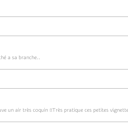
ché a sa branche..
03/08/
uve un air très coquin !!Très pratique ces petites vignet