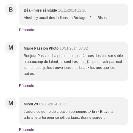
B
Béa - miss zénitude
10/11/2014 12:26
Ainsi, il y aurait des indiens en Bretagne ? ... Bises
Répondre
M
Marie Passion Photo
10/11/2014 07:32
Bonjour Pascale. La personne qui a fait ces dessins sur sable
a beaucoup de talent, ils sont très jolis, j'ai pu en voir pas mal
sur le net et je les trouve tous plus beaux les uns que les
autres.
Répondre
M
Mireil.29
09/11/2014 18:33
J'adore ce genre de création éphémère ..<br /> Bravo à
artiste et à toi pour ce joli partage.. Bonne soirée...
Répondre