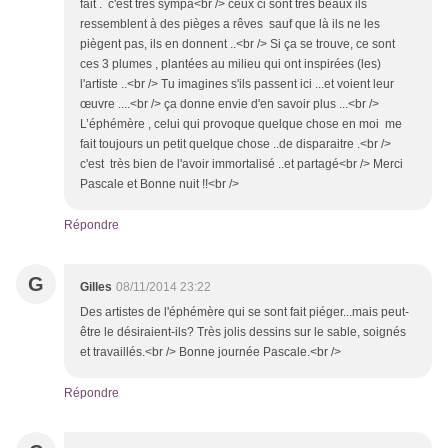
fait . c'est très sympa<br /> ceux ci sont très beaux ils
ressemblent à des pièges a rêves sauf que là ils ne les
piègent pas, ils en donnent ..<br /> Si ça se trouve, ce sont
ces 3 plumes , plantées au milieu qui ont inspirées (les)
l'artiste ..<br /> Tu imagines s'ils passent ici ...et voient leur
œuvre ....<br /> ça donne envie d'en savoir plus ...<br />
L’éphémère , celui qui provoque quelque chose en moi me
fait toujours un petit quelque chose ..de disparaitre .<br />
c'est très bien de l'avoir immortalisé ..et partagé<br /> Merci
Pascale et Bonne nuit !!<br />
Répondre
G
Gilles
08/11/2014 23:22
Des artistes de l'éphémère qui se sont fait piéger...mais peut-
être le désiraient-ils? Très jolis dessins sur le sable, soignés
et travaillés.<br /> Bonne journée Pascale.<br />
Répondre