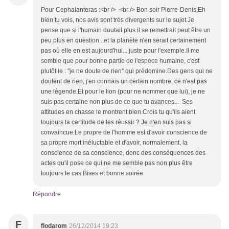
Pour Cephalanteras :<br /> <br /> Bon soir Pierre-Denis,Eh
bien tu vois, nos avis sont très divergents sur le sujet.Je
pense que si l'humain doutait plus il se remettrait peut être un
peu plus en question...et la planète n'en serait certainement
pas où elle en est aujourd'hui... juste pour l'exemple.Il me
semble que pour bonne partie de l'espèce humaine, c'est
plutôt le : "je ne doute de rien" qui prédomine.Des gens qui ne
doutent de rien, j'en connais un certain nombre, ce n'est pas
une légende.Et pour le lion (pour ne nommer que lui), je ne
suis pas certaine non plus de ce que tu avances... Ses
attitudes en chasse le montrent bien.Crois tu qu'ils aient
toujours la certitude de les réussir ? Je n'en suis pas si
convaincue.Le propre de l'homme est d'avoir conscience de
sa propre mort inéluctable et d'avoir, normalement, la
conscience de sa conscience, donc des conséquences des
actes qu'il pose ce qui ne me semble pas non plus être
toujours le cas.Bises et bonne soirée
Répondre
F
flodarom
26/12/2014 19:23