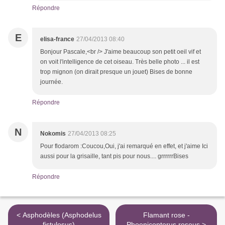
Répondre
E
elisa-france
27/04/2013 08:40
Bonjour Pascale,<br /> J'aime beaucoup son petit oeil vif et
on voit l'intelligence de cet oiseau. Très belle photo ... il est
trop mignon (on dirait presque un jouet) Bises de bonne
journée.
Répondre
N
Nokomis
27/04/2013 08:25
Pour flodarom :Coucou,Oui, j'ai remarqué en effet, et j'aime Ici
aussi pour la grisaille, tant pis pour nous.... grrrrrrBises
Répondre
< Asphodèles (Asphodelus
Flamant rose -
fistulosus)
Phoenicopterus roseus >