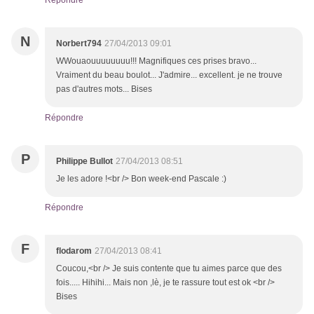
Répondre
N
Norbert794
27/04/2013 09:01
WWouaouuuuuuuu!!! Magnifiques ces prises bravo...
Vraiment du beau boulot... J'admire... excellent. je ne trouve
pas d'autres mots... Bises
Répondre
P
Philippe Bullot
27/04/2013 08:51
Je les adore !<br /> Bon week-end Pascale :)
Répondre
F
flodarom
27/04/2013 08:41
Coucou,<br /> Je suis contente que tu aimes parce que des
fois..... Hihihi... Mais non ,lè, je te rassure tout est ok <br />
Bises