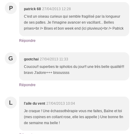
P
patrick 68
27/04/2013 12:28
C'est un oiseau curieux qui semble fragilisé par la longueur
de ses pattes. Je l'imagine avancer en vacillant... Belles
prises<br /> Bises et bon week end (ici pluvieux)<br /> Patrick
Répondre
G
gootchai
27/04/2013 11:33
Coucou!! superbes te sphotos du jour!! une très belle qualité!!!
bravo J'adore+++ bisoussss
Répondre
L
l'aile du vent
27/04/2013 10:04
Je craque ! Une échassothérapie vous me faites, Baïne et toi
(mes copines en collant rose, elle les appelle ) Une bonne fin
de semaine ma belle !