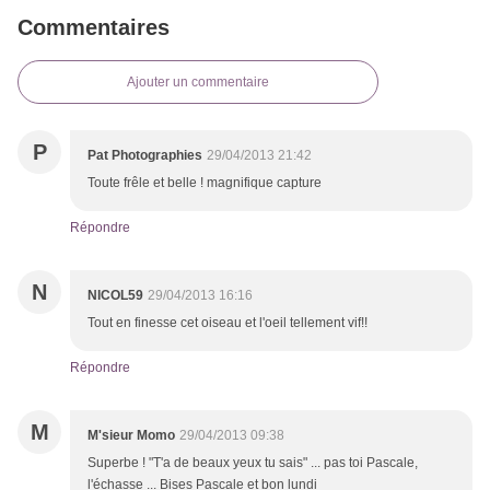
Commentaires
Ajouter un commentaire
P
Pat Photographies
29/04/2013 21:42
Toute frêle et belle ! magnifique capture
Répondre
N
NICOL59
29/04/2013 16:16
Tout en finesse cet oiseau et l'oeil tellement vif!!
Répondre
M
M'sieur Momo
29/04/2013 09:38
Superbe ! "T'a de beaux yeux tu sais" ... pas toi Pascale,
l'échasse ... Bises Pascale et bon lundi