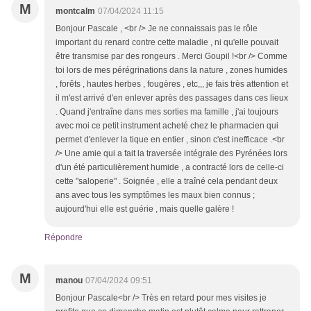
M
montcalm
07/04/2024 11:15
Bonjour Pascale , <br /> Je ne connaissais pas le rôle
important du renard contre cette maladie , ni qu'elle pouvait
être transmise par des rongeurs . Merci Goupil !<br /> Comme
toi lors de mes pérégrinations dans la nature , zones humides
, forêts , hautes herbes , fougères , etc,,, je fais très attention et
il m'est arrivé d'en enlever après des passages dans ces lieux
. Quand j'entraîne dans mes sorties ma famille , j'ai toujours
avec moi ce petit instrument acheté chez le pharmacien qui
permet d'enlever la tique en entier , sinon c'est inefficace .<br
/> Une amie qui a fait la traversée intégrale des Pyrénées lors
d'un été particulièrement humide , a contracté lors de celle-ci
cette "saloperie" . Soignée , elle a traîné cela pendant deux
ans avec tous les symptômes les maux bien connus ;
aujourd'hui elle est guérie , mais quelle galère !
Répondre
M
manou
07/04/2024 09:51
Bonjour Pascale<br /> Très en retard pour mes visites je