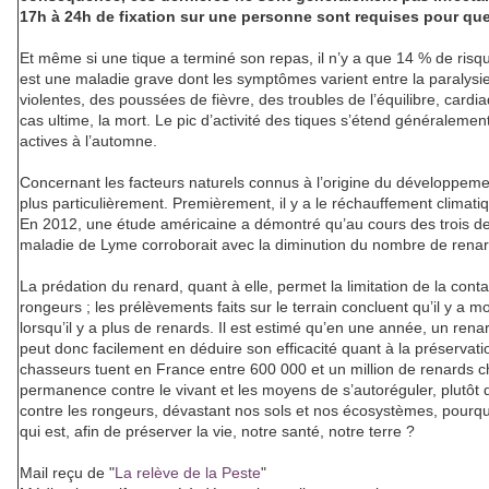
17h à 24h de fixation sur une personne sont requises pour que 
Et même si une tique a terminé son repas, il n’y a que 14 % de risque
est une maladie grave dont les symptômes varient entre la paralysie
violentes, des poussées de fièvre, des troubles de l’équilibre, cardia
cas ultime, la mort. Le pic d’activité des tiques s’étend généralement
actives à l’automne.
Concernant les facteurs naturels connus à l’origine du développeme
plus particulièrement. Premièrement, il y a le réchauffement climatiqu
En 2012, une étude américaine a démontré qu’au cours des trois de
maladie de Lyme corroborait avec la diminution du nombre de renar
La prédation du renard, quant à elle, permet la limitation de la con
rongeurs ; les prélèvements faits sur le terrain concluent qu’il y a 
lorsqu’il y a plus de renards. Il est estimé qu’en une année, un re
peut donc facilement en déduire son efficacité quant à la préservatio
chasseurs tuent en France entre 600 000 et un million de renards ch
permanence contre le vivant et les moyens de s’autoréguler, plutôt q
contre les rongeurs, dévastant nos sols et nos écosystèmes, pourquo
qui est, afin de préserver la vie, notre santé, notre terre ?
Mail reçu de "
La relève de la Peste
"