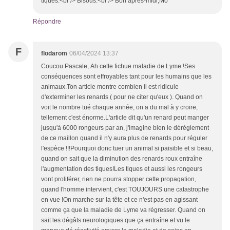
tiques.<br /> Bisous.<br /> Bon après-midi,Mo
Répondre
F
flodarom
06/04/2024 13:37
Coucou Pascale, Ah cette fichue maladie de Lyme !Ses
conséquences sont effroyables tant pour les humains que les
animaux.Ton article montre combien il est ridicule
d'exterminer les renards ( pour ne citer qu'eux ). Quand on
voit le nombre tué chaque année, on a du mal à y croire,
tellement c'est énorme.L'article dit qu'un renard peut manger
jusqu'à 6000 rongeurs par an, j'imagine bien le dérèglement
de ce maillon quand il n'y aura plus de renards pour réguler
l'espèce !!!Pourquoi donc tuer un animal si paisible et si beau,
quand on sait que la diminution des renards roux entraîne
l'augmentation des tiques!Les tiques et aussi les rongeurs
vont proliférer, rien ne pourra stopper cette propagation,
quand l'homme intervient, c'est TOUJOURS une catastrophe
en vue !On marche sur la tête et ce n'est pas en agissant
comme ça que la maladie de Lyme va régresser. Quand on
sait les dégâts neurologiques que ça entraîne et vu le