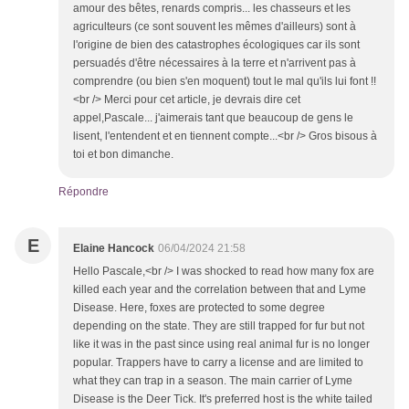
amour des bêtes, renards compris... les chasseurs et les
agriculteurs (ce sont souvent les mêmes d'ailleurs) sont à
l'origine de bien des catastrophes écologiques car ils sont
persuadés d'être nécessaires à la terre et n'arrivent pas à
comprendre (ou bien s'en moquent) tout le mal qu'ils lui font !!
<br /> Merci pour cet article, je devrais dire cet
appel,Pascale... j'aimerais tant que beaucoup de gens le
lisent, l'entendent et en tiennent compte...<br /> Gros bisous à
toi et bon dimanche.
Répondre
E
Elaine Hancock
06/04/2024 21:58
Hello Pascale,<br /> I was shocked to read how many fox are
killed each year and the correlation between that and Lyme
Disease. Here, foxes are protected to some degree
depending on the state. They are still trapped for fur but not
like it was in the past since using real animal fur is no longer
popular. Trappers have to carry a license and are limited to
what they can trap in a season. The main carrier of Lyme
Disease is the Deer Tick. It's preferred host is the white tailed