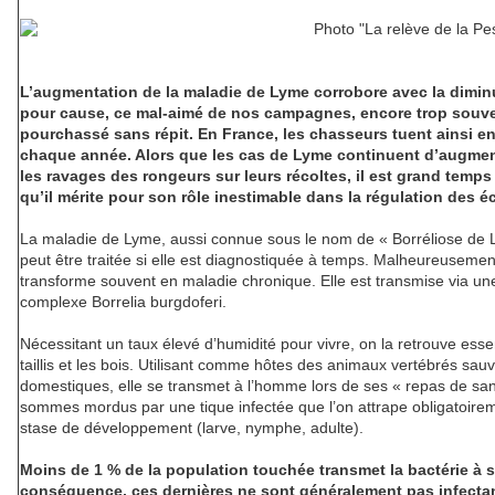
L’augmentation de la maladie de Lyme corrobore avec la dimin
pour cause, ce mal-aimé de nos campagnes, encore trop souve
pourchassé sans répit. En France, les chasseurs tuent ainsi en
chaque année. Alors que les cas de Lyme continuent d’augmente
les ravages des rongeurs sur leurs récoltes, il est grand temps
qu’il mérite pour son rôle inestimable dans la régulation des 
La maladie de Lyme, aussi connue sous le nom de « Borréliose de 
peut être traitée si elle est diagnostiquée à temps. Malheureuseme
transforme souvent en maladie chronique. Elle est transmise via une
complexe Borrelia burgdoferi.
Nécessitant un taux élevé d’humidité pour vivre, on la retrouve essent
taillis et les bois. Utilisant comme hôtes des animaux vertébrés sau
domestiques, elle se transmet à l’homme lors de ses « repas de san
sommes mordus par une tique infectée que l’on attrape obligatoirem
stase de développement (larve, nymphe, adulte).
Moins de 1 % de la population touchée transmet la bactérie à 
conséquence, ces dernières ne sont généralement pas infectan