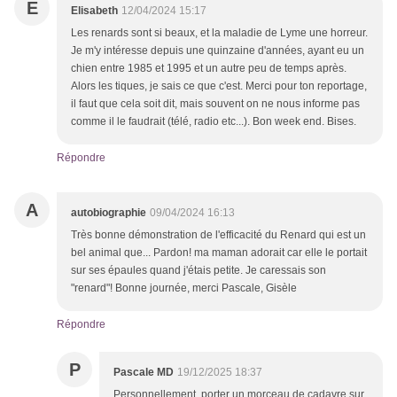
E
Elisabeth
12/04/2024 15:17
Les renards sont si beaux, et la maladie de Lyme une horreur.
Je m'y intéresse depuis une quinzaine d'années, ayant eu un
chien entre 1985 et 1995 et un autre peu de temps après.
Alors les tiques, je sais ce que c'est. Merci pour ton reportage,
il faut que cela soit dit, mais souvent on ne nous informe pas
comme il le faudrait (télé, radio etc...). Bon week end. Bises.
Répondre
A
autobiographie
09/04/2024 16:13
Très bonne démonstration de l'efficacité du Renard qui est un
bel animal que... Pardon! ma maman adorait car elle le portait
sur ses épaules quand j'étais petite. Je caressais son
"renard"! Bonne journée, merci Pascale, Gisèle
Répondre
P
Pascale MD
19/12/2025 18:37
Personnellement, porter un morceau de cadavre sur