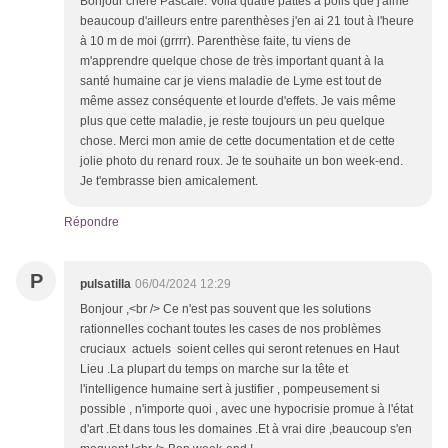
Bonjour chère Pascale. Voilà quatre pattes à poils que j'aime
beaucoup d'ailleurs entre parenthèses j'en ai 21 tout à l'heure
à 10 m de moi (grrrr). Parenthèse faite, tu viens de
m'apprendre quelque chose de très important quant à la
santé humaine car je viens maladie de Lyme est tout de
même assez conséquente et lourde d'effets. Je vais même
plus que cette maladie, je reste toujours un peu quelque
chose. Merci mon amie de cette documentation et de cette
jolie photo du renard roux. Je te souhaite un bon week-end.
Je t'embrasse bien amicalement.
Répondre
P
pulsatilla
06/04/2024 12:29
Bonjour ,<br /> Ce n'est pas souvent que les solutions
rationnelles cochant toutes les cases de nos problèmes
cruciaux actuels soient celles qui seront retenues en Haut
Lieu .La plupart du temps on marche sur la tête et
l'intelligence humaine sert à justifier , pompeusement si
possible , n'importe quoi , avec une hypocrisie promue à l'état
d'art .Et dans tous les domaines .Et à vrai dire ,beaucoup s'en