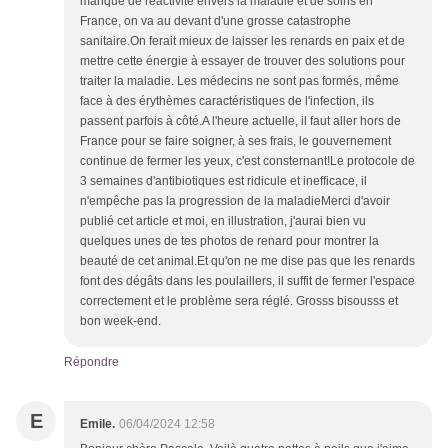
manque dé réactivité envers la maladie et de soins en
France, on va au devant d'une grosse catastrophe
sanitaire.On ferait mieux de laisser les renards en paix et de
mettre cette énergie à essayer de trouver des solutions pour
traiter la maladie. Les médecins ne sont pas formés, même
face à des érythèmes caractéristiques de l'infection, ils
passent parfois à côté.A l'heure actuelle, il faut aller hors de
France pour se faire soigner, à ses frais, le gouvernement
continue de fermer les yeux, c'est consternant!Le protocole de
3 semaines d'antibiotiques est ridicule et inefficace, il
n'empêche pas la progression de la maladieMerci d'avoir
publié cet article et moi, en illustration, j'aurai bien vu
quelques unes de tes photos de renard pour montrer la
beauté de cet animal.Et qu'on ne me dise pas que les renards
font des dégâts dans les poulaillers, il suffit de fermer l'espace
correctement et le problème sera réglé. Grosss bisousss et
bon week-end.
Répondre
E
Emile.
06/04/2024 12:58