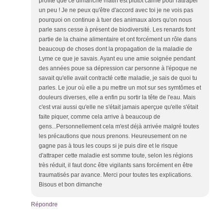
profite que ce dimanche matin est plutôt calme pour rattraper
un peu ! Je ne peux qu'être d'accord avec toi je ne vois pas
pourquoi on continue à tuer des animaux alors qu'on nous
parle sans cesse à présent de biodiversité. Les renards font
partie de la chaine alimentaire et ont forcément un rôle dans
beaucoup de choses dont la propagation de la maladie de
Lyme ce que je savais. Ayant eu une amie soignée pendant
des années poue sa dépression car personne à l'époque ne
savait qu'elle avait contracté cette maladie, je sais de quoi tu
parles. Le jour où elle a pu mettre un mot sur ses symtômes et
douleurs diverses, elle a enfin pu sortir la tête de l'eau. Mais
c'est vrai aussi qu'elle ne s'était jamais aperçue qu'elle s'était
faite piquer, comme cela arrive à beaucoup de
gens...Personnellement cela m'est déjà arrivée malgré toutes
les précautions que nous prenons. Heureusement on ne
gagne pas à tous les coups si je puis dire et le risque
d'attraper cette maladie est somme toute, selon les régions
très réduit, il faut donc être vigilants sans forcément en être
traumatisés par avance. Merci pour toutes tes explications.
Bisous et bon dimanche
Répondre