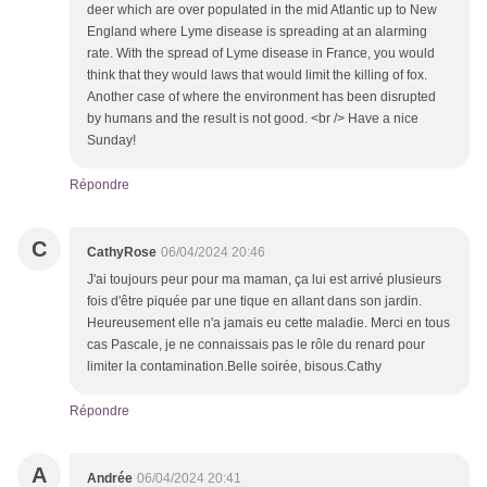
deer which are over populated in the mid Atlantic up to New
England where Lyme disease is spreading at an alarming
rate. With the spread of Lyme disease in France, you would
think that they would laws that would limit the killing of fox.
Another case of where the environment has been disrupted
by humans and the result is not good. <br /> Have a nice
Sunday!
Répondre
C
CathyRose
06/04/2024 20:46
J'ai toujours peur pour ma maman, ça lui est arrivé plusieurs
fois d'être piquée par une tique en allant dans son jardin.
Heureusement elle n'a jamais eu cette maladie. Merci en tous
cas Pascale, je ne connaissais pas le rôle du renard pour
limiter la contamination.Belle soirée, bisous.Cathy
Répondre
A
Andrée
06/04/2024 20:41