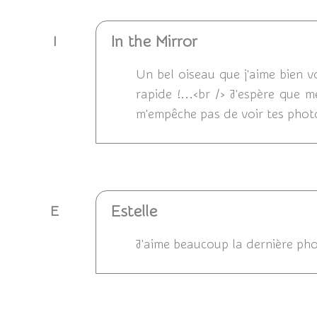
In the Mirror
I
Un bel oiseau que j'aime bien voi
rapide !...<br /> J'espère que
m'empêche pas de voir tes photo
Répondre
Estelle
E
J'aime beaucoup la dernière pho
Répondre