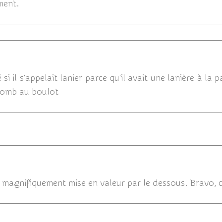
ment.
23/10/201
 il s'appelait lanier parce qu'il avait une lanière à la pa
lomb au boulot
20/10/2014 
 magnifiquement mise en valeur par le dessous. Bravo, ce