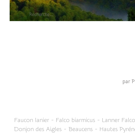
par 
Faucon lanier - Falco biarmicus - Lanner Falc
Donjon des Aigles - Beaucens - Hautes Pyrén