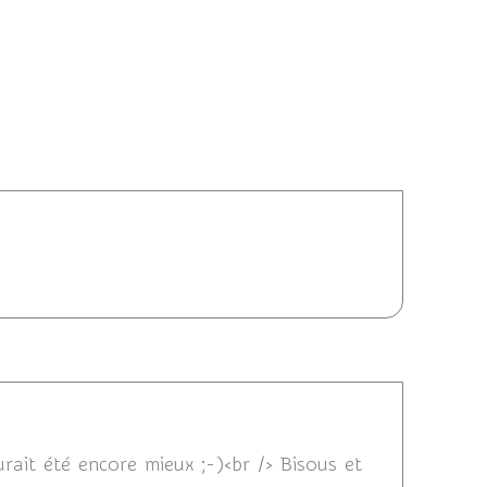
6/10/2025 12:30
26/10/2025 13:45
urait été encore mieux ;-)<br /> Bisous et