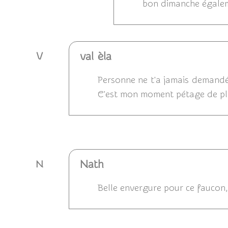
bon dimanche égale
val èla
V
Personne ne t'a jamais demandé si
C'est mon moment pétage de p
Répondre
Nath
N
Belle envergure pour ce faucon,
Répondre