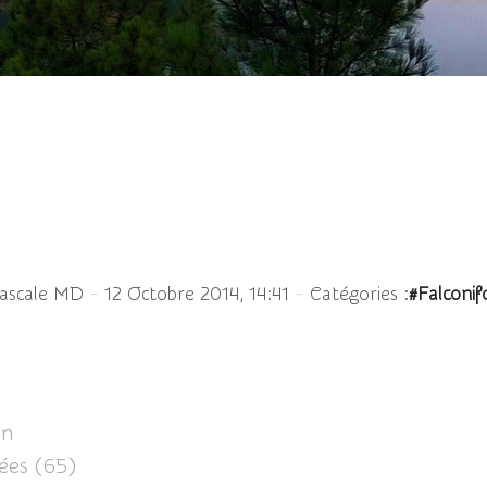
Faucon lanier
-
-
Pascale MD
12 Octobre 2014, 14:41
Catégories :
#Falconi
on
ées (65)