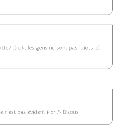
4 17:57
tte? ;) ok, les gens ne sont pas idiots ici.
23:10
 n'est pas évident !<br /> Bisous