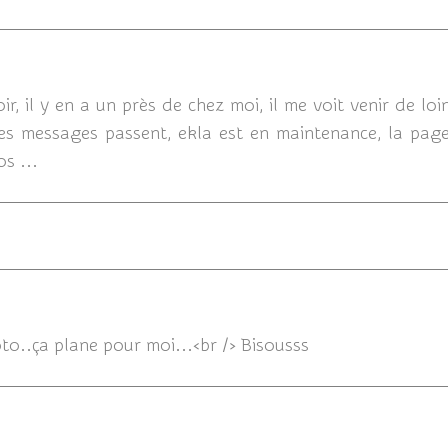
2
r, il y en a un près de chez moi, il me voit venir de loin
 mes messages passent, ekla est en maintenance, la pag
s ...
20/10/20
to..ça plane pour moi...<br /> Bisousss