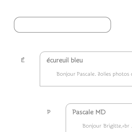
Ajouter un commentaire
écureuil bleu
É
Bonjour Pascale. Jolies photos 
Répondre
Pascale MD
P
Bonjour Brigitte,<br 