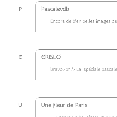
Pascalevdb
P
Encore de bien belles images de
Répondre
CRISLO
C
Bravo,<br /> La spéciale pascal
Répondre
Une fleur de Paris
U