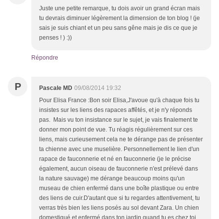
Juste une petite remarque, tu dois avoir un grand écran mais
tu devrais diminuer légèrement la dimension de ton blog ! (je
sais je suis chiant et un peu sans gêne mais je dis ce que je
penses ! ) :))
Répondre
P
Pascale MD
09/08/2014 19:32
Pour Elisa France :Bon soir Elisa,J'avoue qu'à chaque fois tu
insistes sur les liens des rapaces affêtés, et je n'y réponds
pas. Mais vu ton insistance sur le sujet, je vais finalement te
donner mon point de vue. Tu réagis régulièrement sur ces
liens, mais curieusement cela ne te dérange pas de présenter
ta chienne avec une muselière. Personnellement le lien d'un
rapace de fauconnerie et né en fauconnerie (je le précise
également, aucun oiseau de fauconnerie n'est prélevé dans
la nature sauvage) me dérange beaucoup moins qu'un
museau de chien enfermé dans une boîte plastique ou entre
des liens de cuir.D'autant que si tu regardes attentivement, tu
verras très bien les liens posés au sol devant Zara. Un chien
domestiqué et enfermé dans ton jardin quand tu es chez toi