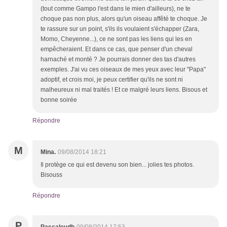
(tout comme Gampo l'est dans le mien d'ailleurs), ne te
choque pas non plus, alors qu'un oiseau affêté te choque. Je
te rassure sur un point, s'ils ils voulaient s'échapper (Zara,
Momo, Cheyenne...), ce ne sont pas les liens qui les en
empêcheraient. Et dans ce cas, que penser d'un cheval
harnaché et monté ? Je pourrais donner des tas d'autres
exemples. J'ai vu ces oiseaux de mes yeux avec leur "Papa"
adoptif, et crois moi, je peux certifier qu'ils ne sont ni
malheureux ni mal traités ! Et ce malgré leurs liens. Bisous et
bonne soirée
Répondre
M
Mina.
09/08/2014 18:21
Il protège ce qui est devenu son bien... jolies tes photos.
Bisouss
Répondre
P