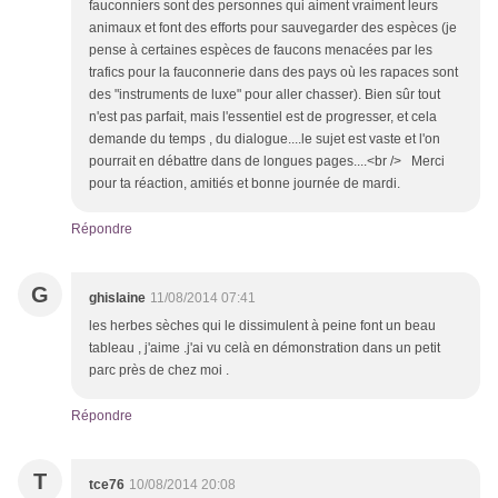
fauconniers sont des personnes qui aiment vraiment leurs
animaux et font des efforts pour sauvegarder des espèces (je
pense à certaines espèces de faucons menacées par les
trafics pour la fauconnerie dans des pays où les rapaces sont
des "instruments de luxe" pour aller chasser). Bien sûr tout
n'est pas parfait, mais l'essentiel est de progresser, et cela
demande du temps , du dialogue....le sujet est vaste et l'on
pourrait en débattre dans de longues pages....<br /> Merci
pour ta réaction, amitiés et bonne journée de mardi.
Répondre
G
ghislaine
11/08/2014 07:41
les herbes sèches qui le dissimulent à peine font un beau
tableau , j'aime .j'ai vu celà en démonstration dans un petit
parc près de chez moi .
Répondre
T
tce76
10/08/2014 20:08