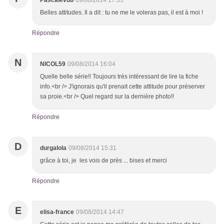
Pascalevdb
09/08/2014 17:53
Belles attitudes. Il a dit : tu ne me le voleras pas, il est à moi !
Répondre
N
NICOL59
09/08/2014 16:04
Quelle belle série!! Toujours très intéressant de lire la fiche
info.<br /> J'ignorais qu'il prenait cette attitude pour préserver
sa proie.<br /> Quel regard sur la dernière photo!!
Répondre
D
durgalola
09/08/2014 15:31
grâce à toi, je les vois de près ... bises et merci
Répondre
E
elisa-france
09/08/2014 14:47