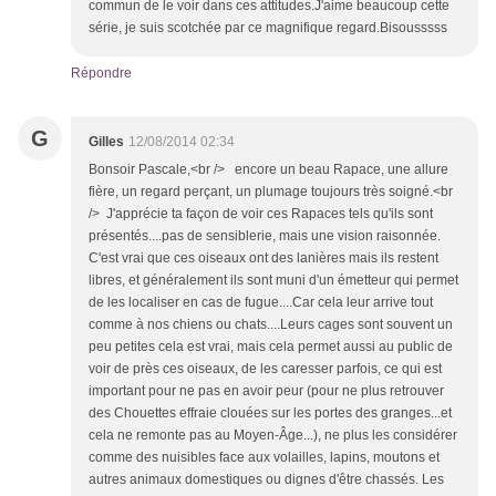
commun de le voir dans ces attitudes.J'aime beaucoup cette
série, je suis scotchée par ce magnifique regard.Bisousssss
Répondre
G
Gilles
12/08/2014 02:34
Bonsoir Pascale,<br /> encore un beau Rapace, une allure
fière, un regard perçant, un plumage toujours très soigné.<br
/> J'apprécie ta façon de voir ces Rapaces tels qu'ils sont
présentés....pas de sensiblerie, mais une vision raisonnée.
C'est vrai que ces oiseaux ont des lanières mais ils restent
libres, et généralement ils sont muni d'un émetteur qui permet
de les localiser en cas de fugue....Car cela leur arrive tout
comme à nos chiens ou chats....Leurs cages sont souvent un
peu petites cela est vrai, mais cela permet aussi au public de
voir de près ces oiseaux, de les caresser parfois, ce qui est
important pour ne pas en avoir peur (pour ne plus retrouver
des Chouettes effraie clouées sur les portes des granges...et
cela ne remonte pas au Moyen-Âge...), ne plus les considérer
comme des nuisibles face aux volailles, lapins, moutons et
autres animaux domestiques ou dignes d'être chassés. Les