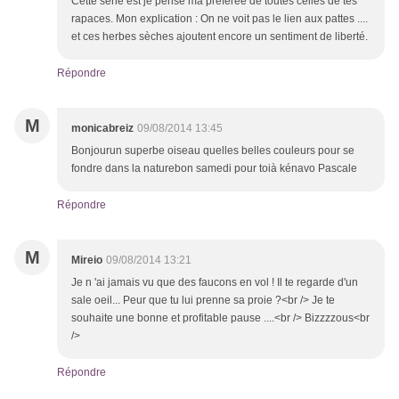
Cette série est je pense ma préférée de toutes celles de tes
rapaces. Mon explication : On ne voit pas le lien aux pattes ....
et ces herbes sèches ajoutent encore un sentiment de liberté.
Répondre
M
monicabreiz
09/08/2014 13:45
Bonjourun superbe oiseau quelles belles couleurs pour se
fondre dans la naturebon samedi pour toià kénavo Pascale
Répondre
M
Mireio
09/08/2014 13:21
Je n 'ai jamais vu que des faucons en vol ! Il te regarde d'un
sale oeil... Peur que tu lui prenne sa proie ?<br /> Je te
souhaite une bonne et profitable pause ....<br /> Bizzzzous<br
/>
Répondre