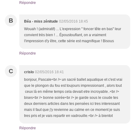
Répondre
B
Béa - miss zénitude
02/05/2016 18:45
Wouah ! (admiratif) ... L'expression " foncer tête en bas" leur
convient très bien ! ... Époustouflant, on a vraiment
l'impression d'y être, cette série est magnifique ! Bisous
Répondre
C
crislo
02/05/2016 18:41
bonjour, Pascale<br /> un sacré ballet aquatique et c'est vrai
que le plongon du fou est toujours impressionant , alors tout
ceux là en même temps cela devait etre incroyable..<br />
bises<br /> bonne soirée<br /> je garde sous le coude tes
deux derniers articles dans tes pensées ici tres interessant
mais il faut que j'y revienne au calme en ce moment je suis
tres pris et je vais repartir en vadrouille.<br /> à bientot
Répondre