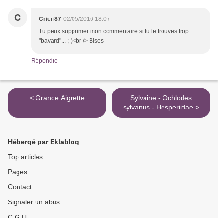
C
Cricri87
02/05/2016 18:07
Tu peux supprimer mon commentaire si tu le trouves trop
"bavard"... ;-)<br /> Bises
Répondre
< Grande Aigrette
Sylvaine - Ochlodes
sylvanus - Hesperiidae >
Hébergé par Eklablog
Top articles
Pages
Contact
Signaler un abus
C.G.U.