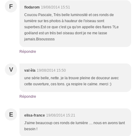
F
flodarom
19/08/2014 15:51
Coucou Pascale, Très belle luminosité et ces ronds de
lumière sur tes photos à hauteur de l'oiseau sont
superbes.Est ce que c'est ça qu'on appelle des flares ?Le
goéland est un très bel oiseau dont je ne me lasse
jamais.Bisousssss
Répondre
V
val èla
19/08/2014 15:50
une série belle, nette. je la trouve pleine de douceur avec
cette ouverture, ces tons. ça respire le calme. merci :)
Répondre
E
elisa-france
19/08/2014 15:21
J'aime beaucoup ces ronds de lumière .... nous en avons tant
besoin !