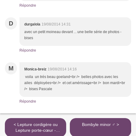
Répondre
D
durgalola
19/08/2014 14:31
avec un petit moineau devant ... une belle série de photos -
bises
Répondre
M
Monica-breiz
19/08/2014 14:16
voila un trés beau goeland<br /> belles photos avec les
ailes déployées<br /> et cet amérissage<br /> bon mardi<br
/> bises Pascale
Répondre
< Lepture cordigère ou
Bombyle minor ♂ >
Lepture porte-cœur -