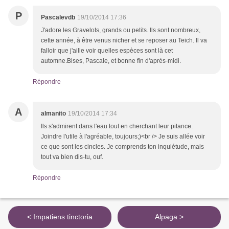
P
Pascalevdb
19/10/2014 17:36
J'adore les Gravelots, grands ou petits. Ils sont nombreux,
cette année, à être venus nicher et se reposer au Teich. Il va
falloir que j'aille voir quelles espèces sont là cet
automne.Bises, Pascale, et bonne fin d'après-midi.
Répondre
A
almanito
19/10/2014 17:34
Ils s'admirent dans l'eau tout en cherchant leur pitance.
Joindre l'utile à l'agréable, toujours;)<br /> Je suis allée voir
ce que sont les cincles. Je comprends ton inquiétude, mais
tout va bien dis-tu, ouf.
Répondre
< Impatiens tinctoria
Alpaga >